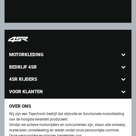
MOTORKLEDING
BEDRIJF 4SR
4SR RIJDERS
VOOR KLANTEN
OVER ONS
Wij zijn een Tsjechisch bedrijf dat stijlvolle en functionele motorkleding
van de hoogste kwaliteit produceert.
Omdat we actieve motorrijders en concurrenten zijn, staan ​​alle ontwerp,
materialen, ontwikkeling en testen onder onze persoonlijke controle.
Onze persoonlijke ervaringen begeleiden ons.