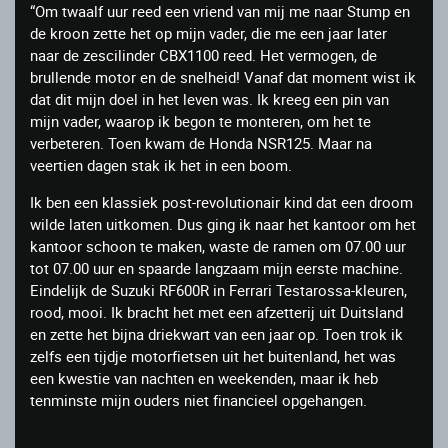
“Om twaalf uur reed een vriend van mij me naar Stump en
de kroon zette het op mijn vader, die me een jaar later
naar de zescilinder CBX1100 reed. Het vermogen, de
brullende motor en de snelheid! Vanaf dat moment wist ik
dat dit mijn doel in het leven was. Ik kreeg een pin van
mijn vader, waarop ik begon te monteren, om het te
verbeteren. Toen kwam de Honda NSR125. Maar na
veertien dagen stak ik het in een boom.
Ik ben een klassiek post-revolutionair kind dat een droom
wilde laten uitkomen. Dus ging ik naar het kantoor om het
kantoor schoon te maken, waste de ramen om 07.00 uur
tot 07.00 uur en spaarde langzaam mijn eerste machine.
Eindelijk de Suzuki RF600R in Ferrari Testarossa-kleuren,
rood, mooi. Ik bracht het met een afzetterij uit Duitsland
en zette het bijna driekwart van een jaar op. Toen trok ik
zelfs een tijdje motorfietsen uit het buitenland, het was
een kwestie van nachten en weekenden, maar ik heb
tenminste mijn ouders niet financieel opgehangen.