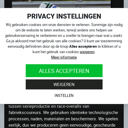
PRIVACY INSTELLINGEN
Wij gebruiken cookies om onze diensten te verlenen. Sommige zijn nodig
om de website te laten werken, terwijl andere ons helpen uw
gebruikerservaring te verbeteren en u sneller te brengen naar wat u zoekt.
Ga je akkoord met het gebruik van alle cookies? U kunt uw toestemming
eenvoudig definiëren door op de knop
Alles accepteren
te klikken of u
kunt het gebruik van cookies
weigeren
.
Meer informatie
WIJ ZIJN EERLIJK
ALLES ACCEPTEREN
WEIGEREN
We houden niet van het idee dat wereldracers
topproductie dragen die een gewone motorrijder niet kan
INSTELLEN
kopen. We hebben besloten geen onderscheid te maken
tussen serieproductie en race-overalls van
fabriekscoureurs. We gebruiken identieke technologische
processen, naden, materialen en beschermers. We spelen
eerlijk, dus we produceren geen eenvoudige, gescheurde