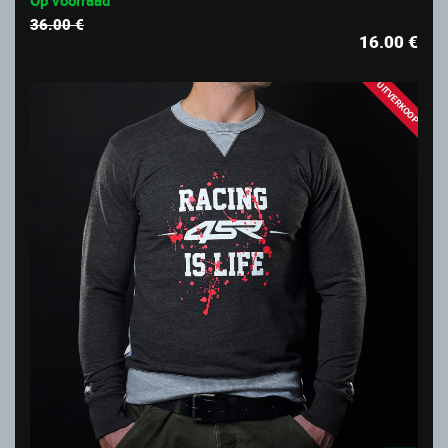
Op voorraad
36.00 €
16.00
€
UITVERKOOP