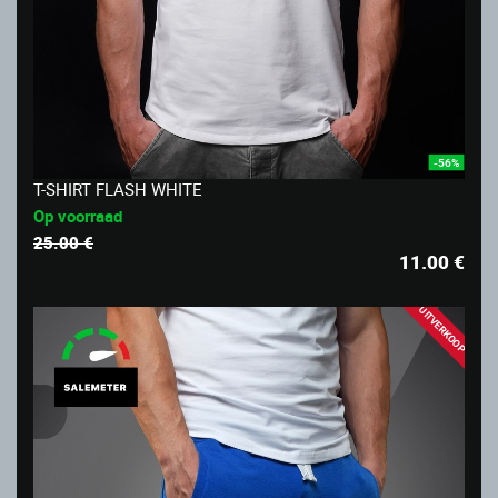
-56%
T-SHIRT FLASH WHITE
Op voorraad
25.00 €
11.00
€
UITVERKOOP