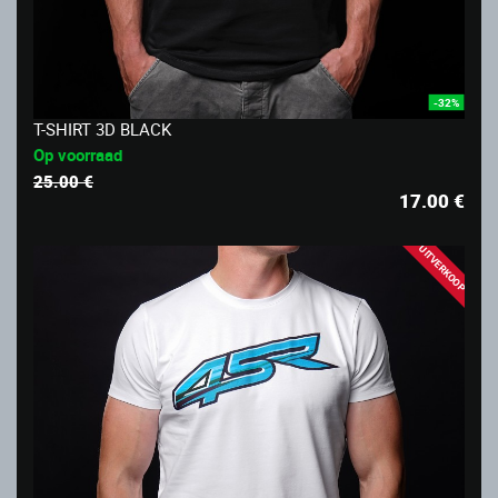
-32%
T-SHIRT 3D BLACK
Op voorraad
25.00 €
17.00
€
UITVERKOOP