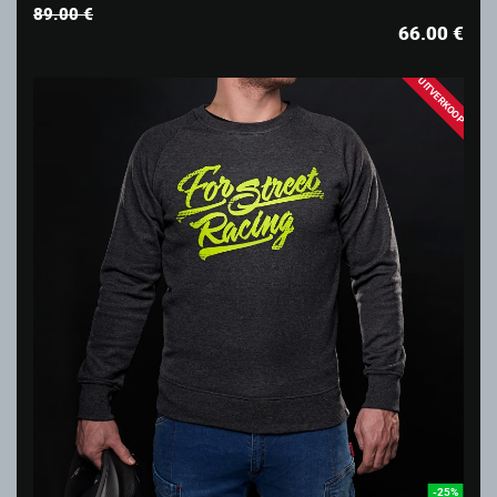
89.00 €
66.00
€
UITVERKOOP
-25%