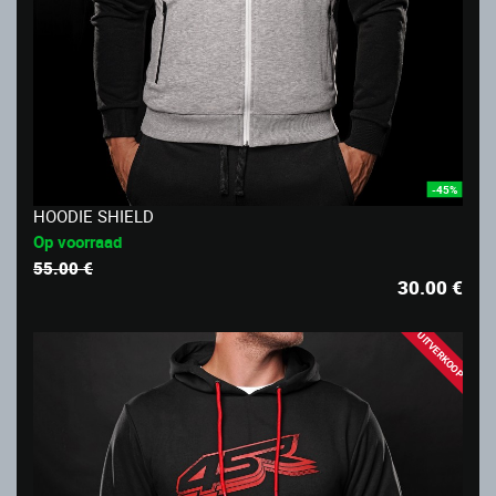
-45%
HOODIE SHIELD
Op voorraad
55.00 €
30.00
€
UITVERKOOP