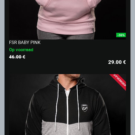
-36%
FSR BABY PINK
Op voorraad
46.00 €
29.00
€
UITVERKOOP