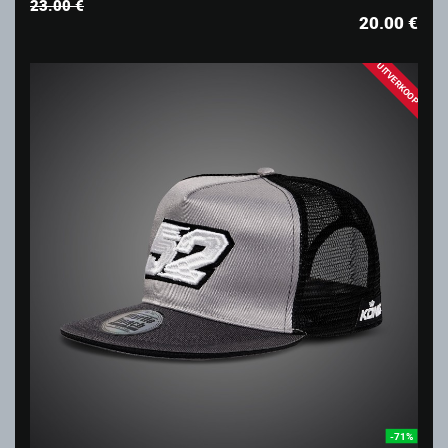
23.00 €
20.00
€
UITVERKOOP
-71%