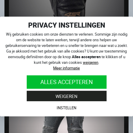
PRIVACY INSTELLINGEN
Wij gebruiken cookies om onze diensten te verlenen. Sommige zijn nodig
om de website te laten werken, terwijl andere ons helpen uw
gebruikerservaring te verbeteren en u sneller te brengen naar wat u zoekt.
MONSTER
Ga je akkoord met het gebruik van alle cookies? U kunt uw toestemming
Op voorraad
eenvoudig definiëren door op de knop
Alles accepteren
te klikken of u
kunt het gebruik van cookies
weigeren
.
59.00
€
Meer informatie
ALLES ACCEPTEREN
WEIGEREN
INSTELLEN