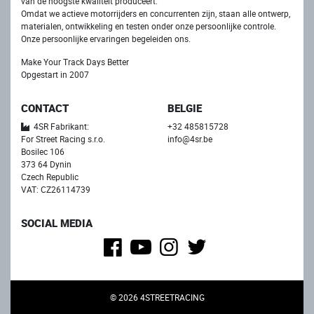
van de hoogste kwaliteit produceert.
Omdat we actieve motorrijders en concurrenten zijn, staan ​​alle ontwerp,
materialen, ontwikkeling en testen onder onze persoonlijke controle.
Onze persoonlijke ervaringen begeleiden ons.
Make Your Track Days Better
Opgestart in 2007
CONTACT
BELGIE
4SR Fabrikant:
+32 485815728
For Street Racing s.r.o.
info@4sr.be
Bosilec 106
373 64 Dynin
Czech Republic
VAT: CZ26114739
SOCIAL MEDIA
© 2026 4STREETRACING