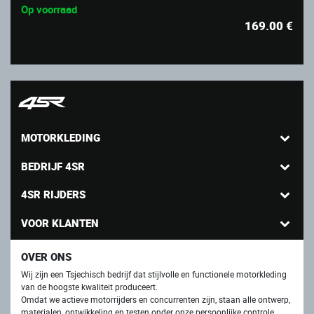
Op voorraad
169.00
€
MOTORKLEDING
BEDRIJF 4SR
4SR RIJDERS
VOOR KLANTEN
OVER ONS
Wij zijn een Tsjechisch bedrijf dat stijlvolle en functionele motorkleding
van de hoogste kwaliteit produceert.
Omdat we actieve motorrijders en concurrenten zijn, staan ​​alle ontwerp,
materialen, ontwikkeling en testen onder onze persoonlijke controle.