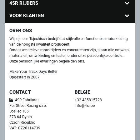
4SR RIJDERS
VOOR KLANTEN
OVER ONS
Wij zijn een Tsjechisch bedrijf dat stijlvolle en functionele motorkleding
van de hoogste kwaliteit produceert.
Omdat we actieve motorrijders en concurrenten zijn, staan ​​alle ontwerp,
materialen, ontwikkeling en testen onder onze persoonlijke controle.
Onze persoonlijke ervaringen begeleiden ons.
Make Your Track Days Better
Opgestart in 2007
CONTACT
BELGIE
4SR Fabrikant:
+32 485815728
For Street Racing s.r.o.
info@4sr.be
Bosilec 106
373 64 Dynin
Czech Republic
VAT: CZ26114739