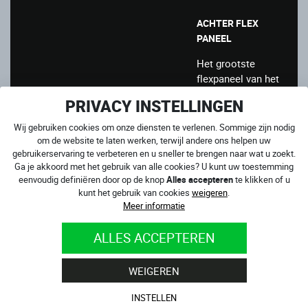
ACHTER FLEX
PANEEL
Het grootste
flexpaneel van het
4SR-pak bevindt
PRIVACY INSTELLINGEN
zich in het
taillegebied.
Wij gebruiken cookies om onze diensten te verlenen. Sommige zijn nodig
Hierdoor kunt u
om de website te laten werken, terwijl andere ons helpen uw
gebruikerservaring te verbeteren en u sneller te brengen naar wat u zoekt.
gemakkelijk op de
Ga je akkoord met het gebruik van alle cookies? U kunt uw toestemming
motorfiets leunen,
eenvoudig definiëren door op de knop
Alles accepteren
te klikken of u
omdat deze zich
kunt het gebruik van cookies
weigeren
.
bijna kan
Meer informatie
verdubbelen in
lengte. Ook bij het
ALLES ACCEPTEREN
overbrengen van
gewicht en het snel
WEIGEREN
veranderen van
richting van de
INSTELLEN
motorfiets zijn het