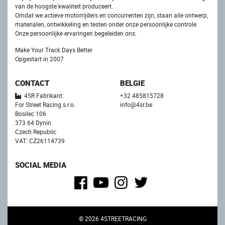
van de hoogste kwaliteit produceert.
Omdat we actieve motorrijders en concurrenten zijn, staan ​​alle ontwerp,
materialen, ontwikkeling en testen onder onze persoonlijke controle.
Onze persoonlijke ervaringen begeleiden ons.
Make Your Track Days Better
Opgestart in 2007
CONTACT
BELGIE
4SR Fabrikant:
+32 485815728
For Street Racing s.r.o.
info@4sr.be
Bosilec 106
373 64 Dynin
Czech Republic
VAT: CZ26114739
SOCIAL MEDIA
© 2026 4STREETRACING