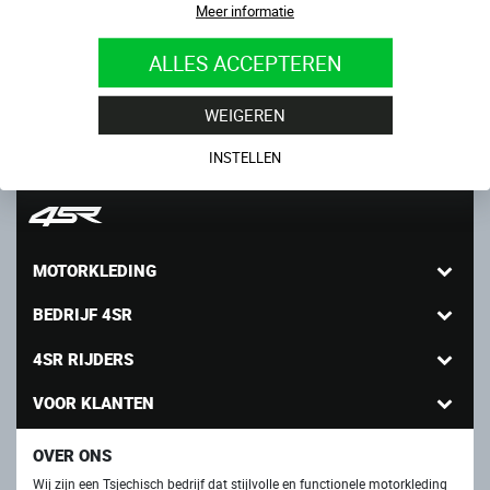
Meer informatie
IR: 26114739
ALLES ACCEPTEREN
BTW - nummer: CZ26114739
WEIGEREN
INSTELLEN
MOTORKLEDING
BEDRIJF 4SR
4SR RIJDERS
VOOR KLANTEN
OVER ONS
Wij zijn een Tsjechisch bedrijf dat stijlvolle en functionele motorkleding