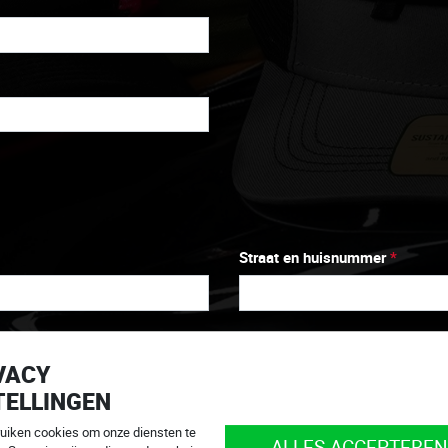
Straat en huisnummer
*
Gemeente
*
VACY
TELLINGEN
Postcode
*
ruiken cookies om onze diensten te
ALLES ACCEPTEREN