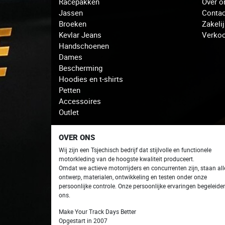
Racepakken
Over o
Jassen
Contac
Broeken
Zakeli
Kevlar Jeans
Verko
Handschoenen
Dames
Bescherming
Hoodies en t-shirts
Petten
Accessoires
Outlet
OVER ONS
Wij zijn een Tsjechisch bedrijf dat stijlvolle en functionele
motorkleding van de hoogste kwaliteit produceert.
Omdat we actieve motorrijders en concurrenten zijn, staan ​​all
ontwerp, materialen, ontwikkeling en testen onder onze
persoonlijke controle. Onze persoonlijke ervaringen begeleide
ons.
Make Your Track Days Better
Opgestart in 2007