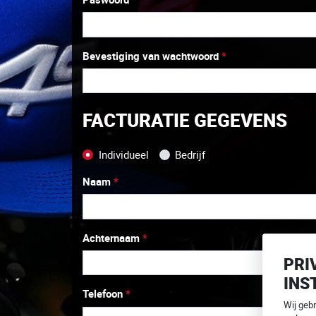
Bevestiging van wachtwoord
*
FACTURATIE GEGEVENS
Individueel
Bedrijf
Naam
*
Achternaam
*
PRI
INS
Telefoon
*
Wij geb