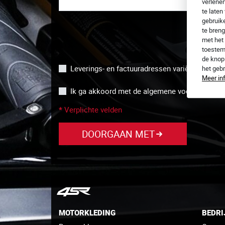
verlene
te laten
gebruike
te breng
met het 
toestem
de kno
Leverings- en factuuradressen variëren
het geb
Meer in
Ik ga akkoord met de algemene voorwaarden
*
Verplichte velden
DOORGAAN MET
MOTORKLEDING
BEDRI