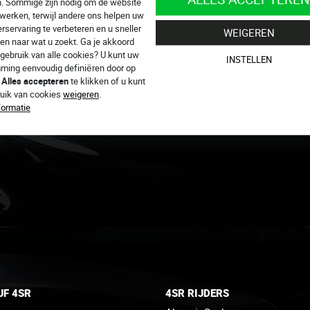
n. Sommige zijn nodig om de website
 werken, terwijl andere ons helpen uw
rservaring te verbeteren en u sneller
WEIGEREN
Land
*
en naar wat u zoekt. Ga je akkoord
gebruik van alle cookies? U kunt uw
INSTELLEN
ming eenvoudig definiëren door op
p
Alles accepteren
te klikken of u kunt
ruik van cookies
weigeren
.
formatie
*
JF 4SR
4SR RIJDERS