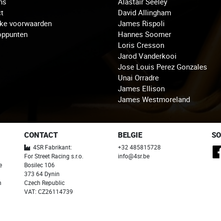
ns
Alastair Seeley
t
David Allingham
jke voorwaarden
James Rispoli
oppunten
Hannes Soomer
Loris Cresson
Jarod Vanderkooi
Jose Louis Perez Gonzales
Unai Orradre
James Ellison
James Westmoreland
CONTACT
BELGIE
SO
4SR Fabrikant:
+32 485815728
For Street Racing s.r.o.
info@4sr.be
e
Bosilec 106
373 64 Dynin
n
Czech Republic
VAT: CZ26114739