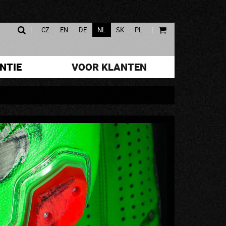
|
|
CZ
EN
DE
NL
SK
PL
NTIE
VOOR KLANTEN