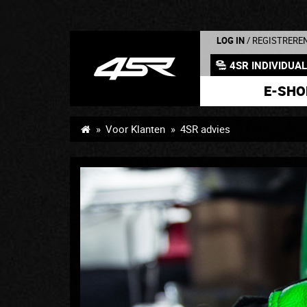
LOG IN
/ REGISTRERE
4SR INDIVIDUA
E-SHO
Voor Klanten
4SR advies