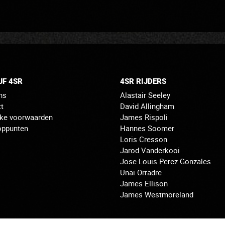
JF 4SR
4SR RIJDERS
ns
Alastair Seeley
t
David Allingham
jke voorwaarden
James Rispoli
oppunten
Hannes Soomer
Loris Cresson
Jarod Vanderkooi
Jose Louis Perez Gonzales
Unai Orradre
James Ellison
James Westmoreland