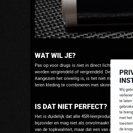
WAT WIL JE?
Pas op voor drugs is niet in direct licht.
Voor het 
PRI
worden vergrendeld of vergrendeld.
De delicate h
Aangezien het onveilig is, is het niet mogelijk o
INS
leren kleding te combineren met skinny jeans di
Wij geb
verlene
te laten
IS DAT NIET PERFECT?
gebruike
te breng
Het is duidelijk dat alle 4SR-leerproducten zijn g
met het 
bijzonder en mag niet als onvolmaakt worden b
toestem
van de topkwaliteit, maar dat een van de interne
de kno