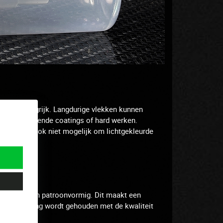
t erg belangrijk.
Langdurige vlekken kunnen
or verschillende coatings of hard werken.
ren.
Het is ook niet mogelijk om lichtgekleurde
, elastisch en patroonvormig.
Dit maakt een
r geen rekening wordt gehouden met de kwaliteit