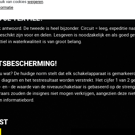
ruik van cookies
weigeren
.
formatie
 JE TEXTIEL?
jk antwoord.
De tweede is heel bijzonder.
Circuit = leeg, expeditie na
eschikt zijn voor en delen.
Lesgeven is noodzakelijk en als goed gev
tiel in waterkwaliteit is van groot belang.
ITSBESCHERMING!
 u wat?
De huidige norm stelt dat elk schakelapparaat is gemarkeer
diagram en het testresultaat worden verstrekt.
Het cijfer 1 van 2 
T + en - de waarde van de niveauschakelaar is gebaseerd op de strenge
ars zouden de insignes niet mogen verkrijgen, aangezien deze niet
n informatiebord.
IST