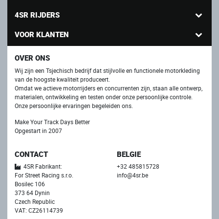
4SR RIJDERS
VOOR KLANTEN
OVER ONS
Wij zijn een Tsjechisch bedrijf dat stijlvolle en functionele motorkleding
van de hoogste kwaliteit produceert.
Omdat we actieve motorrijders en concurrenten zijn, staan ​​alle ontwerp,
materialen, ontwikkeling en testen onder onze persoonlijke controle.
Onze persoonlijke ervaringen begeleiden ons.
Make Your Track Days Better
Opgestart in 2007
CONTACT
BELGIE
4SR Fabrikant:
+32 485815728
For Street Racing s.r.o.
info@4sr.be
Bosilec 106
373 64 Dynin
Czech Republic
VAT: CZ26114739