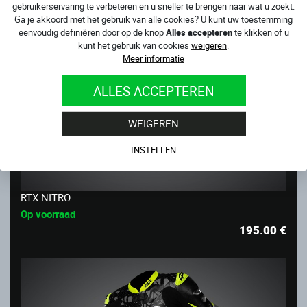
gebruikerservaring te verbeteren en u sneller te brengen naar wat u zoekt.
Ga je akkoord met het gebruik van alle cookies? U kunt uw toestemming
eenvoudig definiëren door op de knop
Alles accepteren
te klikken of u
kunt het gebruik van cookies
weigeren
.
Meer informatie
ALLES ACCEPTEREN
WEIGEREN
INSTELLEN
RTX NITRO
Op voorraad
195.00
€