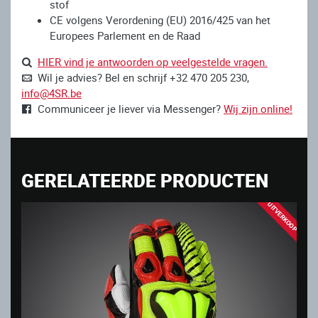
stof
CE volgens Verordening (EU) 2016/425 van het
Europees Parlement en de Raad
HIER vind je antwoorden op veelgestelde vragen.
Wil je advies? Bel en schrijf +32 470 205 230,
info@4SR.be
Communiceer je liever via Messenger?
Wij zijn online!
GERELATEERDE PRODUCTEN
UITVERKOOP