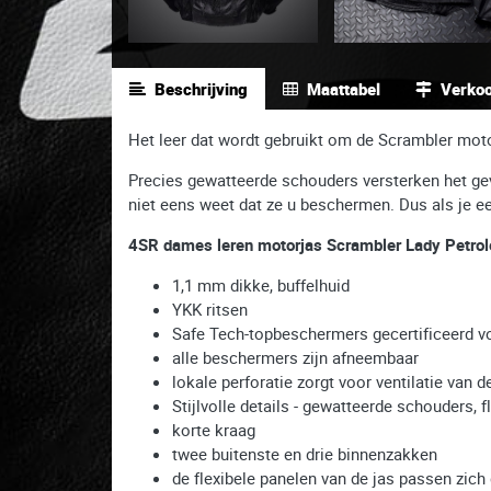
Beschrijving
Maattabel
Verko
Het leer dat wordt gebruikt om de Scrambler moto
Precies gewatteerde schouders versterken het gev
niet eens weet dat ze u beschermen. Dus als je een 
4SR dames leren motorjas Scrambler Lady Petro
1,1 mm dikke, buffelhuid
YKK ritsen
Safe Tech-topbeschermers gecertificeerd 
alle beschermers zijn afneembaar
lokale perforatie zorgt voor ventilatie va
Stijlvolle details - gewatteerde schouders, 
korte kraag
twee buitenste en drie binnenzakken
de flexibele panelen van de jas passen zic