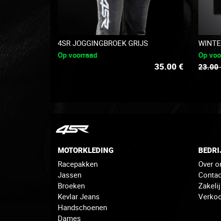
4SR JOGGINGBROEK GRIJS
WINTE
Op voorraad
Op voo
35.00
€
23.00
MOTORKLEDING
BEDRI
Racepakken
Over o
Jassen
Contac
Broeken
Zakeli
Kevlar Jeans
Verko
Handschoenen
Dames