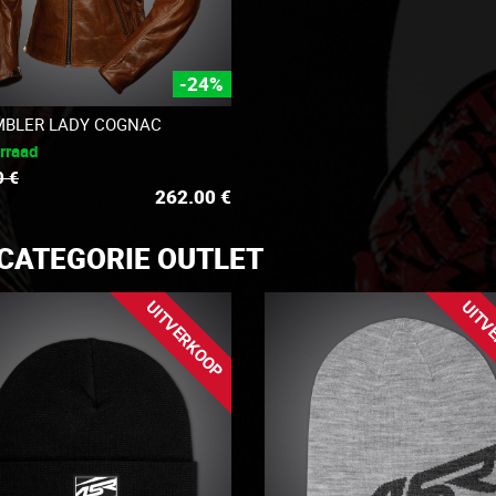
-24%
BLER LADY COGNAC
rraad
0 €
262.00
€
CATEGORIE OUTLET
UITVERKOOP
UITV