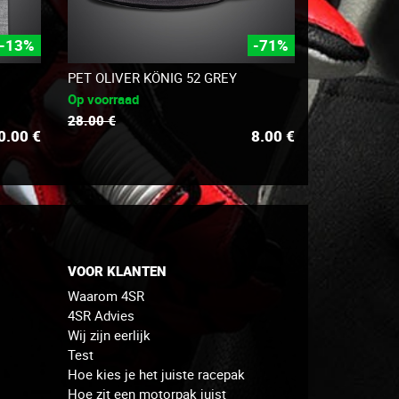
-13%
-71%
PET OLIVER KÖNIG 52 GREY
Op voorraad
28.00 €
0.00
€
8.00
€
VOOR KLANTEN
Waarom 4SR
4SR Advies
Wij zijn eerlijk
Test
Hoe kies je het juiste racepak
Hoe zit een motorpak juist