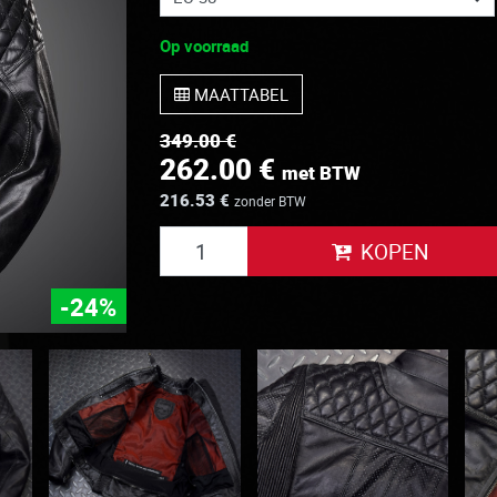
Op voorraad
MAATTABEL
349.00 €
262.00 €
met BTW
216.53 €
zonder BTW
KOPEN
-24%