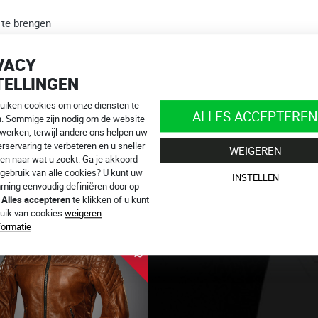
 te brengen
ifere ritssluiting te bevestigen
VACY
en.
TELLINGEN
of +32 483 070 714,
info@4SR.be
ruiken cookies om onze diensten te
n online!
ALLES ACCEPTEREN
n. Sommige zijn nodig om de website
 werken, terwijl andere ons helpen uw
rservaring te verbeteren en u sneller
WEIGEREN
en naar wat u zoekt. Ga je akkoord
gebruik van alle cookies? U kunt uw
EN
INSTELLEN
ming eenvoudig definiëren door op
p
Alles accepteren
te klikken of u kunt
UITVERKOOP
ruik van cookies
weigeren
.
formatie