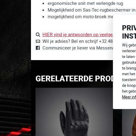
ergonomische snit met verlengde rug
Mogelijkheid om Sas-Tec-rugbeschermer in
mogelijkheid om moto-broek met korte en per
PRI
HIER vind je antwoorden op veelgestelde vrag
INS
Wil je advies? Bel en schrijf +32 483 055 129 
Wij geb
Communiceer je liever via Messenger?
Wij zij
verlene
te laten
gebruike
te breng
met het 
GERELATEERDE PRODUCT
toestem
de kno
het geb
Meer in