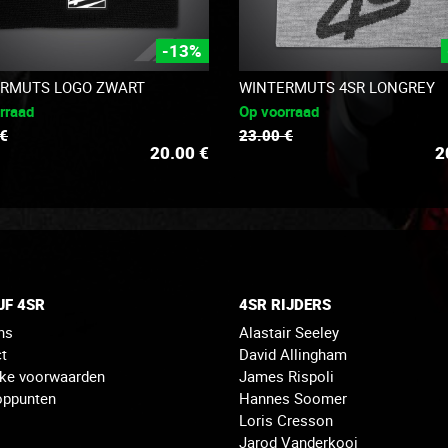
-13%
RMUTS LOGO ZWART
WINTERMUTS 4SR LONGREY
rraad
Op voorraad
 €
23.00 €
20.00
€
2
JF 4SR
4SR RIJDERS
ns
Alastair Seeley
t
David Allingham
jke voorwaarden
James Rispoli
oppunten
Hannes Soomer
Loris Cresson
Jarod Vanderkooi