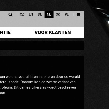
|
|
CZ
EN
DE
NL
SK
PL
NTIE
VOOR KLANTEN
ben we ons vooral laten inspireren door de wereld
fdrol speelt. Daarom kon de zwarte variant van
troleum. Dit dames bikersjas wordt beschreven
Leer