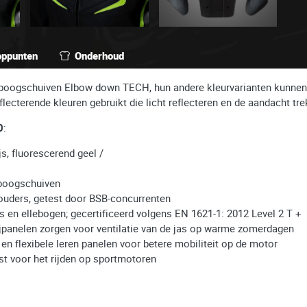
oppunten
Onderhoud
leboogschuiven Elbow down TECH, hun andere kleurvarianten kunnen
flecterende kleuren gebruikt die licht reflecteren en de aandacht t
0
:
js, fluorescerend geel /
eboogschuiven
houders, getest door BSB-concurrenten
en ellebogen; gecertificeerd volgens EN 1621-1: 2012 Level 2 T +
zijpanelen zorgen voor ventilatie van de jas op warme zomerdagen
en flexibele leren panelen voor betere mobiliteit op de motor
t voor het rijden op sportmotoren