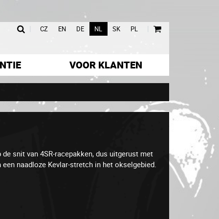
|
|
CZ
EN
DE
NL
SK
PL
NTIE
VOOR KLANTEN
p de snit van 4SR-racepakken, dus uitgerust met
 een naadloze Kevlar-stretch in het okselgebied.