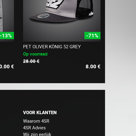
-13%
-71%
PET OLIVER KÖNIG 52 GREY
Op voorraad
28.00 €
0.00
€
8.00
€
VOOR KLANTEN
Waarom 4SR
4SR Advies
Wij zijn eerlijk