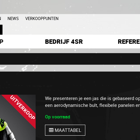
N
NEWS
VERKOOPPUNTEN
L
P
BEDRIJF 4SR
REFERE
UITVERKOOP
We presenteren je een jas die is gebaseerd o
een aerodynamische bult, flexibele panelen en
Op voorraad
MAATTABEL