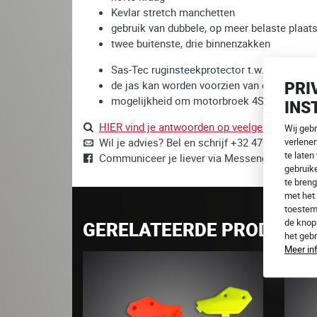
Kevlar stretch manchetten
gebruik van dubbele, op meer belaste plaat
twee buitenste, drie binnenzakken
Sas-Tec ruginsteekprotector t.w.v. CZK 990
PRI
de jas kan worden voorzien van een 4SR bor
mogelijkheid om motorbroek 4SR te bevesti
INS
HIER vind je antwoorden op veelgestelde vrag
Wij geb
Wil je advies? Bel en schrijf +32 470 205 230,
verlene
te laten
Communiceer je liever via Messenger?
Wij zij
gebruike
te breng
met het 
toestem
de kno
GERELATEERDE PRODUCT
het geb
Meer in