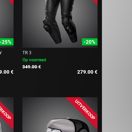
-25%
-20%
W
TR 3
Op voorraad
349.00 €
9.00
€
279.00
€
ERKOOP
UITVERKOOP