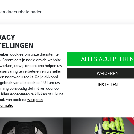
sen driedubbele naden
 is onderdeel van de motorjas
VACY
stbeschermer uit de werkplaats van de Duitse fabrikant Sas-Tec
gen met een korte en omlopende ritssluiting
TELLINGEN
en.
ruiken cookies om onze diensten te
ALLES ACCEPTEREN
info@4SR.be
n. Sommige zijn nodig om de website
 werken, terwijl andere ons helpen uw
n online!
rservaring te verbeteren en u sneller
WEIGEREN
en naar wat u zoekt. Ga je akkoord
gebruik van alle cookies? U kunt uw
INSTELLEN
ming eenvoudig definiëren door op
p
Alles accepteren
te klikken of u kunt
EN
ruik van cookies
weigeren
.
formatie
UITV