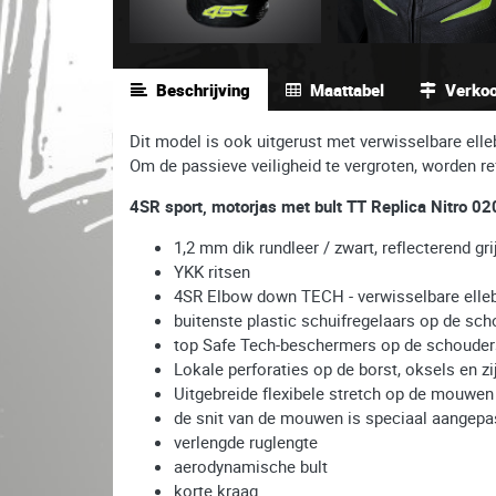
Beschrijving
Maattabel
Verko
Dit model is ook uitgerust met verwisselbare el
Om de passieve veiligheid te vergroten, worden re
4SR sport, motorjas met bult TT Replica Nitro 02
1,2 mm dik rundleer / zwart, reflecterend gri
YKK ritsen
4SR Elbow down TECH - verwisselbare ell
buitenste plastic schuifregelaars op de sc
top Safe Tech-beschermers op de schouders 
Lokale perforaties op de borst, oksels en 
Uitgebreide flexibele stretch op de mouwen 
de snit van de mouwen is speciaal aangepas
verlengde ruglengte
aerodynamische bult
korte kraag