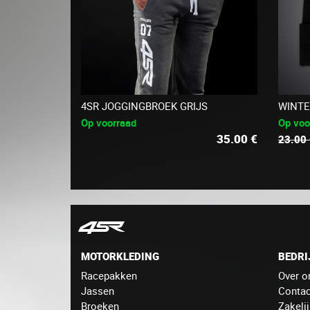
4SR JOGGINGBROEK GRIJS
WINTE
Op voorraad
Op voo
35.00
€
23.00
MOTORKLEDING
BEDRI
Racepakken
Over o
Jassen
Contac
Broeken
Zakeli