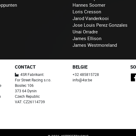
oppunten
Hannes Soomer
Loris Cresson
Jarod Vanderkooi
Jose Louis Perez Gonzales
Unai Orradre
James Ellison
James Westmoreland
CONTACT
BELGIE
SO
4SR Fabrikant:
+32 485815728
For Street Racing s.r.o.
info@4sr.be
e
Bosilec 106
373 64 Dynin
n
Czech Republic
VAT: CZ26114739