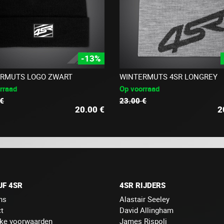
-13%
RMUTS LOGO ZWART
WINTERMUTS 4SR LONGREY
rraad
Op voorraad
 €
23.00 €
20.00
€
2
JF 4SR
4SR RIJDERS
ns
Alastair Seeley
t
David Allingham
jke voorwaarden
James Rispoli