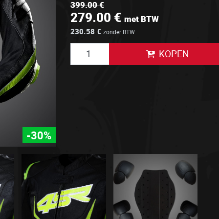
399.00 €
279.00 €
met BTW
230.58 €
zonder BTW
KOPEN
-30%