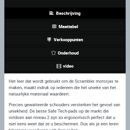
Beschrijving
Maattabel
Verkooppunten
Onderhoud
video
Het leer dat wordt gebruikt om de Scrambler motorjas te
maken, maakt indruk op iedereen die het unieke van het
natuurlijke materiaal waardeert.
Precies gewatteerde schouders versterken het gevoel van
uniekheid. De beste Safe Tech-pads op de markt die
voldoen aan niveau 2 zijn zo ergonomisch perfect dat u
niet eens weet dat ze u beschermen. Dus als je een leren