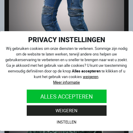
PRIVACY INSTELLINGEN
Wij gebruiken cookies om onze diensten te verlenen. Sommige zijn nodig
om de website te laten werken, terwijl andere ons helpen uw
gebruikerservaring te verbeteren en u sneller te brengen naar wat u zoekt.
Ga je akkoord met het gebruik van alle cookies? U kunt uw toestemming
eenvoudig definiëren door op de knop
Alles accepteren
te klikken of u
CLUB SPORT
kunt het gebruik van cookies
weigeren
.
Op voorraad
Meer informatie
199.00
€
ALLES ACCEPTEREN
UITVERKOOP
WEIGEREN
INSTELLEN