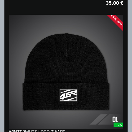
35.00
€
UITVERKOOP
-13%
WINTERMUTS LOGO ZWART