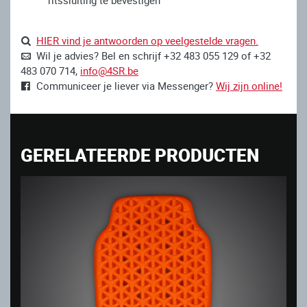
ritssluiting te bevestigen
HIER vind je antwoorden op veelgestelde vragen.
Wil je advies? Bel en schrijf +32 483 055 129 of +32
483 070 714,
info@4SR.be
Communiceer je liever via Messenger?
Wij zijn online!
GERELATEERDE PRODUCTEN