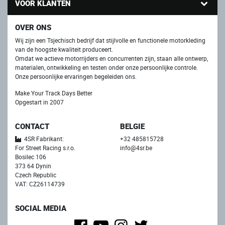
VOOR KLANTEN
OVER ONS
Wij zijn een Tsjechisch bedrijf dat stijlvolle en functionele motorkleding
van de hoogste kwaliteit produceert.
Omdat we actieve motorrijders en concurrenten zijn, staan ​​alle ontwerp,
materialen, ontwikkeling en testen onder onze persoonlijke controle.
Onze persoonlijke ervaringen begeleiden ons.
Make Your Track Days Better
Opgestart in 2007
CONTACT
BELGIE
4SR Fabrikant:
+32 485815728
For Street Racing s.r.o.
info@4sr.be
Bosilec 106
373 64 Dynin
Czech Republic
VAT: CZ26114739
SOCIAL MEDIA