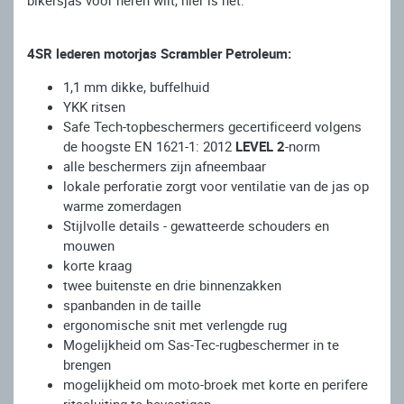
bikersjas voor heren wilt, hier is het.
4SR lederen motorjas Scrambler Petroleum:
1,1 mm dikke, buffelhuid
YKK ritsen
Safe Tech-topbeschermers gecertificeerd volgens
de hoogste EN 1621-1: 2012
LEVEL 2
-norm
alle beschermers zijn afneembaar
lokale perforatie zorgt voor ventilatie van de jas op
warme zomerdagen
Stijlvolle details - gewatteerde schouders en
mouwen
korte kraag
twee buitenste en drie binnenzakken
spanbanden in de taille
ergonomische snit met verlengde rug
Mogelijkheid om Sas-Tec-rugbeschermer in te
brengen
mogelijkheid om moto-broek met korte en perifere