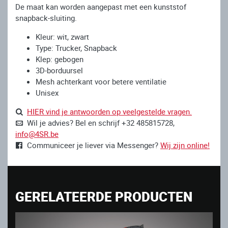
De maat kan worden aangepast met een kunststof
snapback-sluiting.
Kleur: wit, zwart
Type: Trucker, Snapback
Klep: gebogen
3D-borduursel
Mesh achterkant voor betere ventilatie
Unisex
HIER vind je antwoorden op veelgestelde vragen.
Wil je advies? Bel en schrijf +32 485815728,
info@4SR.be
Communiceer je liever via Messenger?
Wij zijn online!
GERELATEERDE PRODUCTEN