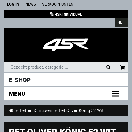
LOG IN
NEWS
VERKOOPPUNTEN
4SR INDIVIDUAL
NL
|
E-SHOP
MENU
Petten & mutsen
Pet Oliver König 52 Wit
PET OLIVER KÖNIG 52 WIT