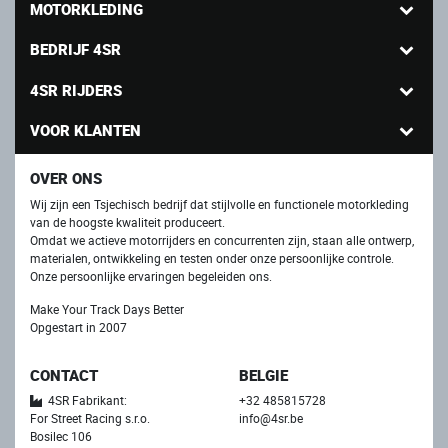
MOTORKLEDING
BEDRIJF 4SR
4SR RIJDERS
VOOR KLANTEN
OVER ONS
Wij zijn een Tsjechisch bedrijf dat stijlvolle en functionele motorkleding
van de hoogste kwaliteit produceert.
Omdat we actieve motorrijders en concurrenten zijn, staan ​​alle ontwerp,
materialen, ontwikkeling en testen onder onze persoonlijke controle.
Onze persoonlijke ervaringen begeleiden ons.
Make Your Track Days Better
Opgestart in 2007
CONTACT
BELGIE
4SR Fabrikant:
+32 485815728
For Street Racing s.r.o.
info@4sr.be
Bosilec 106