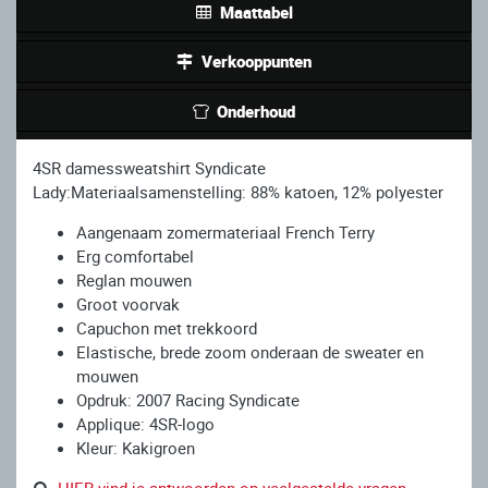
Maattabel
Verkooppunten
Onderhoud
4SR damessweatshirt Syndicate
Lady:Materiaalsamenstelling: 88% katoen, 12% polyester
Aangenaam zomermateriaal French Terry
Erg comfortabel
Reglan mouwen
Groot voorvak
Capuchon met trekkoord
Elastische, brede zoom onderaan de sweater en
mouwen
Opdruk: 2007 Racing Syndicate
Applique: 4SR-logo
Kleur: Kakigroen
HIER vind je antwoorden op veelgestelde vragen.