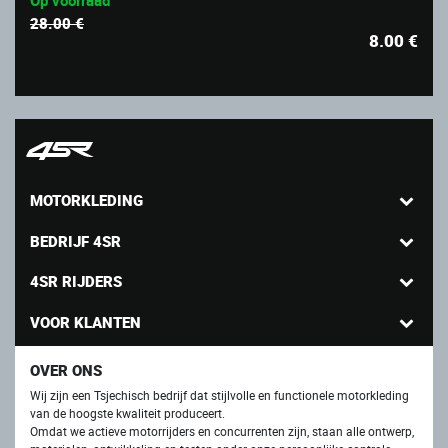
28.00 €
8.00
€
MOTORKLEDING
BEDRIJF 4SR
4SR RIJDERS
VOOR KLANTEN
OVER ONS
Wij zijn een Tsjechisch bedrijf dat stijlvolle en functionele motorkleding
van de hoogste kwaliteit produceert.
Omdat we actieve motorrijders en concurrenten zijn, staan ​​alle ontwerp,