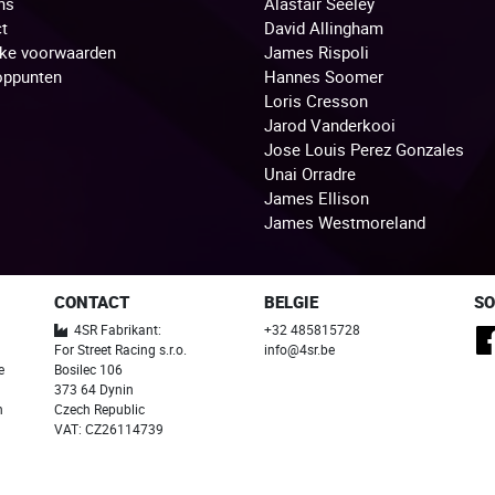
ns
Alastair Seeley
t
David Allingham
jke voorwaarden
James Rispoli
oppunten
Hannes Soomer
Loris Cresson
Jarod Vanderkooi
Jose Louis Perez Gonzales
Unai Orradre
James Ellison
James Westmoreland
CONTACT
BELGIE
SO
4SR Fabrikant:
+32 485815728
For Street Racing s.r.o.
info@4sr.be
e
Bosilec 106
373 64 Dynin
n
Czech Republic
VAT: CZ26114739