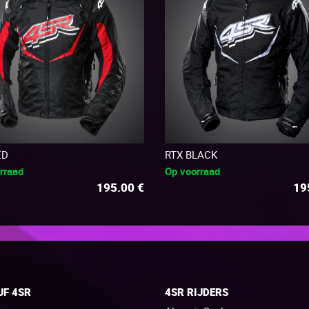
ED
RTX BLACK
rraad
Op voorraad
195.00
€
19
JF 4SR
4SR RIJDERS