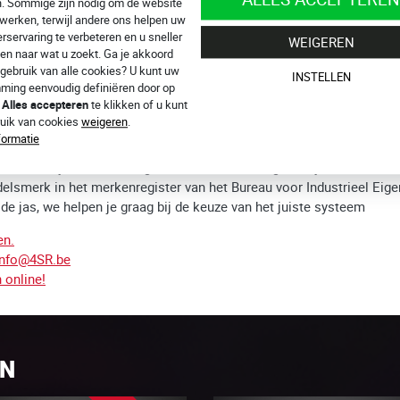
n. Sommige zijn nodig om de website
n is een gepatenteerde dubbele veiligheidssteek 4SR (4-voudig gesti
 werken, terwijl andere ons helpen uw
rservaring te verbeteren en u sneller
WEIGEREN
en naar wat u zoekt. Ga je akkoord
gebruik van alle cookies? U kunt uw
 en borstbeschermer
INSTELLEN
ming eenvoudig definiëren door op
p
Alles accepteren
te klikken of u kunt
2 (AAA)
ruik van cookies
weigeren
.
tificeringsinstantie volgens de norm EN 13595-2:2002, waarbij het 
formatie
niveau 2 gekregen
mer is de jas klaar voor gebruik met een airbagvest - je bent snel k
elsmerk in het merkenregister van het Bureau voor Industrieel Ei
e jas, we helpen je graag bij de keuze van het juiste systeem
en.
info@4SR.be
n online!
EN