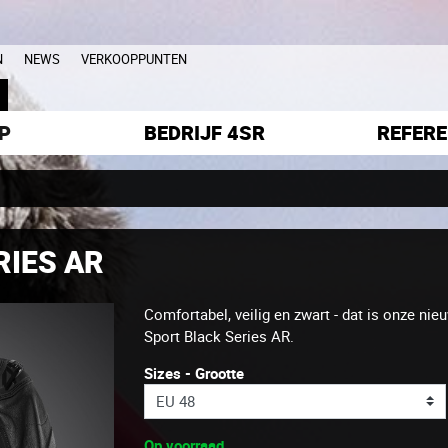
N
NEWS
VERKOOPPUNTEN
L
P
BEDRIJF 4SR
REFERE
RIES AR
Comfortabel, veilig en zwart - dat is onze ni
Sport Black Series AR.
Sizes - Grootte
Op voorraad