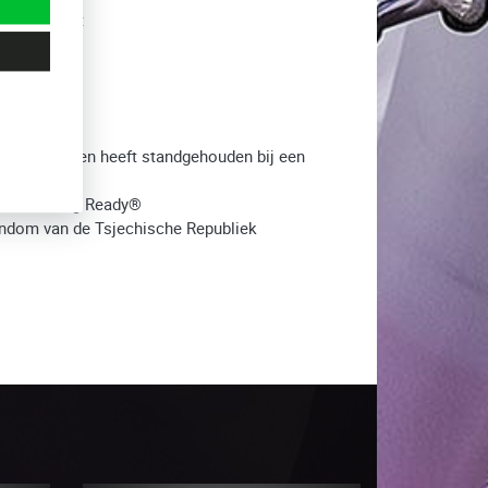
kt) gebruikt
11,2 seconden heeft standgehouden bij een
laar - Airbag Ready®
gendom van de Tsjechische Republiek