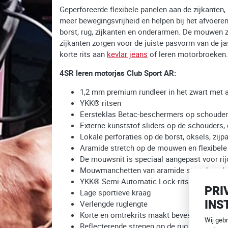
Geperforeerde flexibele panelen aan de zijkanten
meer bewegingsvrijheid en helpen bij het afvoere
borst, rug, zijkanten en onderarmen. De mouwen z
zijkanten zorgen voor de juiste pasvorm van de j
korte rits aan
kevlar jeans
of leren motorbroeken.
4SR leren motorjas Club Sport AR:
1,2 mm premium rundleer in het zwart met 
YKK® ritsen
Eersteklas Betac-beschermers op schouders
Externe kunststof sliders op de schouders
Lokale perforaties op de borst, oksels, zi
Aramide stretch op de mouwen en flexibele 
De mouwsnit is speciaal aangepast voor ri
Mouwmanchetten van aramide stretch verbet
YKK® Semi-Automatic Lock-ritsen aan het 
PRI
Lage sportieve kraag
INS
Verlengde ruglengte
Korte en omtrekrits maakt bevestiging van 
Wij geb
Reflecterende strepen op de rug en ellebog