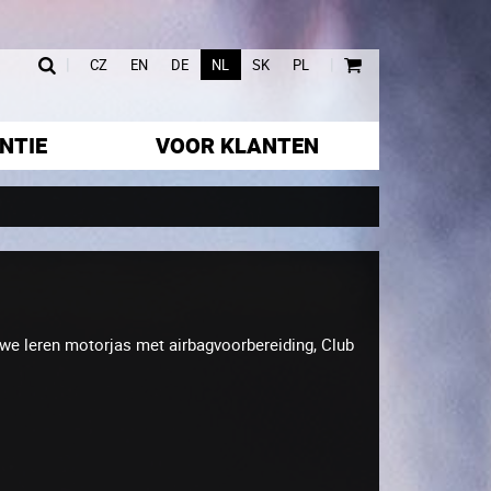
|
|
CZ
EN
DE
NL
SK
PL
NTIE
VOOR KLANTEN
euwe leren motorjas met airbagvoorbereiding, Club