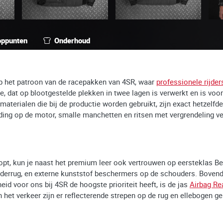
oppunten
Onderhoud
op het patroon van de racepakken van 4SR, waar
professionele rijder
, dat op blootgestelde plekken in twee lagen is verwerkt en is voo
e materialen die bij de productie worden gebruikt, zijn exact hetzel
ding op de motor, smalle manchetten en ritsen met vergrendeling v
 stopt, kun je naast het premium leer ook vertrouwen op eersteklas
nderrug, en externe kunststof beschermers op de schouders. Bovendi
d voor ons bij 4SR de hoogste prioriteit heeft, is de jas
Airbag Re
 het verkeer zijn er reflecterende strepen op de rug en ellebogen ge