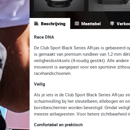
Beschrijving
Maattabel
Verko
Race DNA
De Club Sport Black Series AR-jas is gebaseerd 
is gemaakt van premium rundleer van 1,2 mm dikte
veiligheidsstiksels (4-voudig gestikt). Alle ander
mouwsnit is aangepast voor een sportieve zithou
racehandschoenen.
Veilig
Als je iets in de Club Sport Black Series AR-jas
schuimvulling bij het sleutelbeen, ellebogen en o
borstbeschermer worden bevestigd. Omdat veilighei
meeste airbagvesten. Voor betere zichtbaarheid in
Comfortabel en praktisch