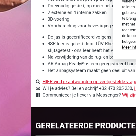
verlene
Drievoudig gestikt, op meer belaste plaatse
te laten
2 externe en 4 interne zakken
gebruike
te breng
3D-voering
met het 
Voorbereiding voor bevestiging van de rug-
toestem
de kno
De jas is gecertificeerd volgens EN 17092-
het geb
4SR-leer is getest door TÜV Rheinland® cer
Meer in
slijtagetest - ons leer heeft het veiligheids
Na verwijdering van de rug- en borstbescher
AR Airbag Ready® is een geregistreerd hand
Het airbagsysteem maakt geen deel uit van d
HIER vind je antwoorden op veelgestelde vrag
Wil je advies? Bel en schrijf +32 470 205 230,
Communiceer je liever via Messenger?
Wij zij
GERELATEERDE PRODUCT