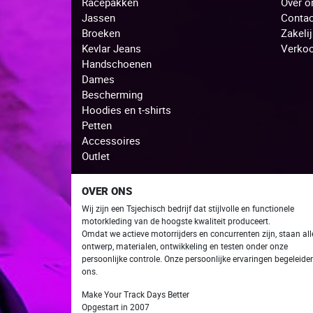
Racepakken
Over o
Jassen
Contac
Broeken
Zakeli
Kevlar Jeans
Verko
Handschoenen
Dames
Bescherming
Hoodies en t-shirts
Petten
Accessoires
Outlet
OVER ONS
Wij zijn een Tsjechisch bedrijf dat stijlvolle en functionele
motorkleding van de hoogste kwaliteit produceert.
Omdat we actieve motorrijders en concurrenten zijn, staan ​​all
ontwerp, materialen, ontwikkeling en testen onder onze
persoonlijke controle. Onze persoonlijke ervaringen begeleide
ons.
Make Your Track Days Better
Opgestart in 2007