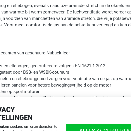
, rug en ellebogen, evenals naadloze aramide stretch in de oksels e
n van warmte bij warm zomerweer. De luchtventilatie wordt verder g
ijn voorzien van manchetten van aramide stretch, die vrije polsbe
as. Voor meer comfort is de jas aan de achterkant verlengd en kan
accenten van geschuurd Nubuck leer
 en ellebogen; gecertificeerd volgens EN 1621-1:2012
, getest door BSB- en WSBK-coureurs
jpanelen en ellebooggebied zorgen voor ventilatie van de jas op wa
leren panelen voor betere bewegingsvrijheid op de motor
jden op sportmotoren
eren de bewegingsvrijheid van de polsen en stellen je in staat h
uiteinde van de mouwen
VACY
TELLINGEN
de jas aan Kevlar jeans of leren motorbroeken mogelijk
ruiken cookies om onze diensten te
en voor betere zichtbaarheid op de weg
ALLES ACCEPTEREN