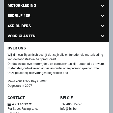
MOTORKLEDING
BEDRIJF 4SR
4SR RIJDERS
VOOR KLANTEN
OVER ONS
Wij zijn een Tsjechisch bedrijf dat stijlvolle en functionele motorkleding
van de hoogste kwaliteit produceert.
Omdat we actieve motorrijders en concurrenten zijn, staan ​​alle ontwerp,
materialen, ontwikkeling en testen onder onze persoonlijke controle.
Onze persoonlijke ervaringen begeleiden ons.
Make Your Track Days Better
Opgestart in 2007
CONTACT
BELGIE
4SR Fabrikant:
+32 485815728
For Street Racing s.r.o.
info@4sr.be