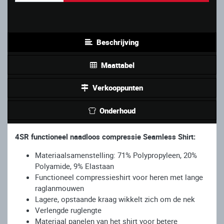
Beschrijving
Maattabel
Verkooppunten
Onderhoud
4SR functioneel naadloos compressie Seamless Shirt:
Materiaalsamenstelling: 71% Polypropyleen, 20%
Polyamide, 9% Elastaan
Functioneel compressieshirt voor heren met lange
raglanmouwen
Lagere, opstaande kraag wikkelt zich om de nek
Verlengde ruglengte
Materiaal panelen van het shirt voor betere