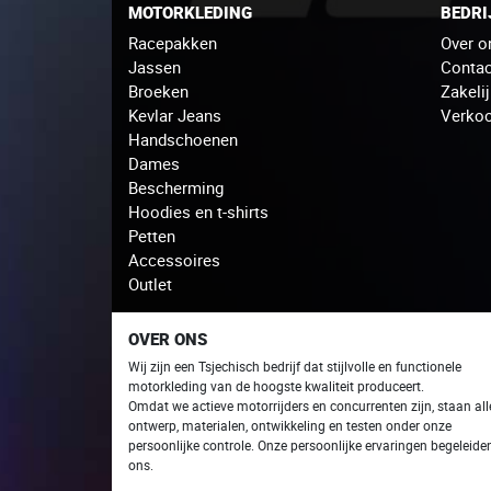
MOTORKLEDING
BEDRI
Racepakken
Over o
Jassen
Contac
Broeken
Zakeli
Kevlar Jeans
Verko
Handschoenen
Dames
Bescherming
Hoodies en t-shirts
Petten
Accessoires
Outlet
OVER ONS
Wij zijn een Tsjechisch bedrijf dat stijlvolle en functionele
motorkleding van de hoogste kwaliteit produceert.
Omdat we actieve motorrijders en concurrenten zijn, staan ​​all
ontwerp, materialen, ontwikkeling en testen onder onze
persoonlijke controle. Onze persoonlijke ervaringen begeleide
ons.