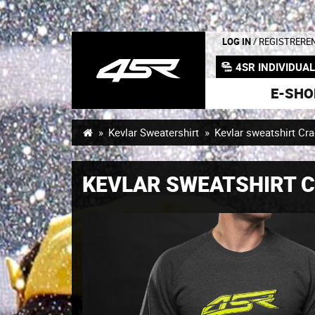
LOG IN
/ REGISTRERE
4SR INDIVIDUA
E-SHO
Kevlar Sweatershirt
Kevlar sweatshirt Cr
KEVLAR SWEATSHIRT 