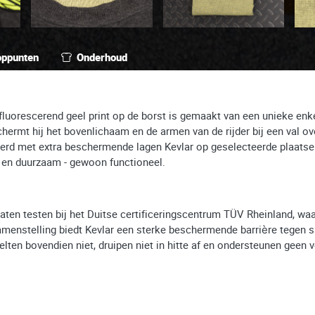
oppunten
Onderhoud
luorescerend geel print op de borst is gemaakt van een unieke enkell
ermt hij het bovenlichaam en de armen van de rijder bij een val o
erd met extra beschermende lagen Kevlar op geselecteerde plaatsen,
d en duurzaam - gewoon functioneel.
aten testen bij het Duitse certificeringscentrum TÜV Rheinland, waa
amenstelling biedt Kevlar een sterke beschermende barrière tegen s
lten bovendien niet, druipen niet in hitte af en ondersteunen geen v