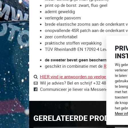
print op de borst: zwart, fluo geel
ademt geweldig
verlengde pasvorm
brede elastische zooms aan de onderkant 
onopvallende 4SR patch aan de onderkant 
zeer comfortabel
praktische stoffen verpakking
PRI
TÜV Rheinland® EN 17092-4 Level A certifica
INS
de sweater bevat geen beschermers
Wij geb
geschikt in combinatie met de
Racing Ultra 
verlene
te laten
HIER vind je antwoorden op veelgestelde vrag
gebruike
Wil je advies? Bel en schrijf +32 485815728,
i
te breng
Communiceer je liever via Messenger?
Wij zij
met het 
toestem
de kno
het geb
Meer in
GERELATEERDE PRODUCT