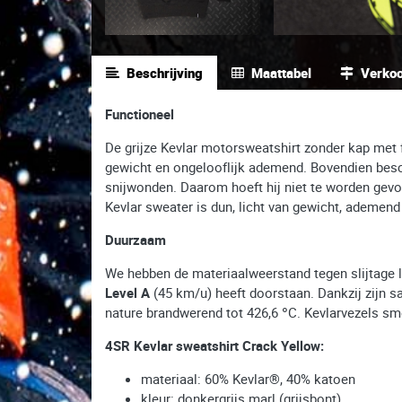
Beschrijving
Maattabel
Verko
Functioneel
De grijze Kevlar motorsweatshirt zonder kap met f
gewicht en ongelooflijk ademend. Bovendien besch
snijwonden. Daarom hoeft hij niet te worden gevo
Kevlar sweater is dun, licht van gewicht, ademen
Duurzaam
We hebben de materiaalweerstand tegen slijtage l
Level A
(45 km/u) heeft doorstaan. Dankzij zijn s
nature brandwerend tot 426,6 °C. Kevlarvezels sme
4SR Kevlar sweatshirt Crack Yellow:
materiaal: 60% Kevlar®, 40% katoen
kleur: donkergrijs marl (grijsbont)