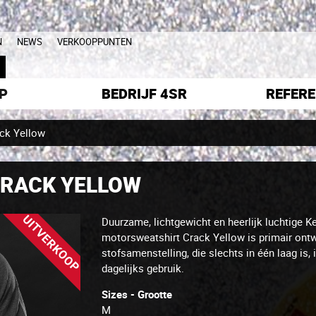
N
NEWS
VERKOOPPUNTEN
L
P
BEDRIJF 4SR
REFERE
ack Yellow
CRACK YELLOW
UITVERKOOP
Duurzame, lichtgewicht en heerlijk luchtige K
motorsweatshirt Crack Yellow is primair ontw
stofsamenstelling, die slechts in één laag is,
dagelijks gebruik.
Sizes - Grootte
M