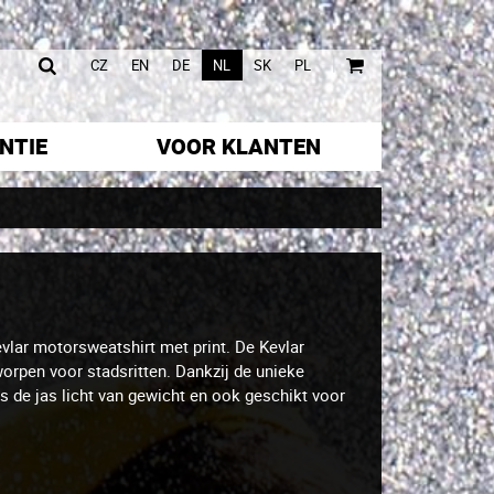
|
|
CZ
EN
DE
NL
SK
PL
NTIE
VOOR KLANTEN
evlar motorsweatshirt met print. De Kevlar
orpen voor stadsritten. Dankzij de unieke
 is de jas licht van gewicht en ook geschikt voor