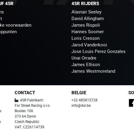
JF 4SR
4SR RIJDERS
ns
Alastair Seeley
t
David Allingham
jke voorwaarden
James Rispoli
oppunten
Hannes Soomer
Loris Cresson
Jarod Vanderkooi
Jose Louis Perez Gonzales
Unai Orradre
James Ellison
James Westmoreland
CONTACT
BELGIE
SO
4SR Fabrikant:
+32 485815728
For Street Racing s.r.o.
info@4sr.be
e
Bosilec 106
373 64 Dynin
n
Czech Republic
VAT: CZ26114739