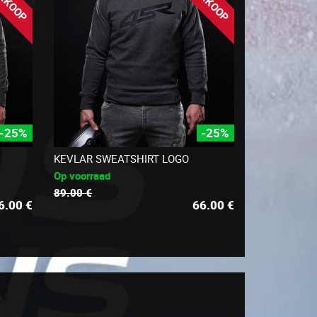
-25%
-25%
KEVLAR SWEATSHIRT LOGO
Op voorraad
89.00 €
6.00
€
66.00
€