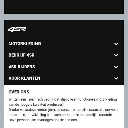
MOTORKLEDING
BEDRIJF 4SR
4SR RIJDERS
VOOR KLANTEN
OVER ONS
Wij zijn een Tsjechisch bedrijf dat stijlvolle en functionele motorkleding
van de hoogste kwaliteit produceert.
Omdat we actieve motorrijders en concurrenten zijn, staan ​​alle ontwerp,
materialen, ontwikkeling en testen onder onze persoonlijke controle.
Onze persoonlijke ervaringen begeleiden ons.