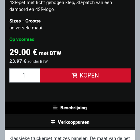
4SR-pet met licht gebogen klep, 3D-patch van een
dambord en 4SR-logo.
Sizes - Grootte
universele maat
Op voorraad
29.00 €
met BTW
23.97 €
zonder BTW
KOPEN
Beschrijving
Verkooppunten
Klassieke truckerpet met zes panelen. De maat van de pet