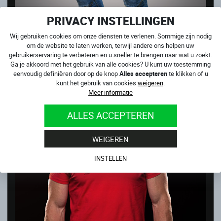
PRIVACY INSTELLINGEN
Wij gebruiken cookies om onze diensten te verlenen. Sommige zijn nodig
om de website te laten werken, terwijl andere ons helpen uw
gebruikerservaring te verbeteren en u sneller te brengen naar wat u zoekt.
Ga je akkoord met het gebruik van alle cookies? U kunt uw toestemming
CLUB SPORT
eenvoudig definiëren door op de knop
Alles accepteren
te klikken of u
Op voorraad
kunt het gebruik van cookies
weigeren
.
199.00
€
Meer informatie
ALLES ACCEPTEREN
WEIGEREN
INSTELLEN