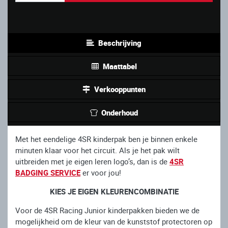
Beschrijving
Maattabel
Verkooppunten
Onderhoud
Met het eendelige 4SR kinderpak ben je binnen enkele
minuten klaar voor het circuit. Als je het pak wilt
uitbreiden met je eigen leren logo’s, dan is de
4SR
BADGING SERVICE
er voor jou!
KIES JE EIGEN KLEURENCOMBINATIE
Voor de 4SR Racing Junior kinderpakken bieden we de
mogelijkheid om de kleur van de kunststof protectoren op