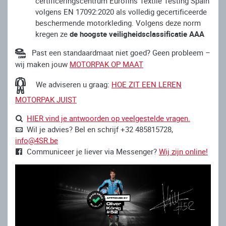
certificeringscentrum Eurofins Textile Testing Spain
volgens EN 17092:2020 als volledig gecertificeerde
beschermende motorkleding. Volgens deze norm
kregen ze
de hoogste veiligheidsclassificatie AAA
Past een standaardmaat niet goed? Geen probleem –
wij maken jouw
MOTORPAK OP MAAT
We adviseren u graag:
HOE ZIT EEN LEREN
MOTORPAK JUIST
HIER vind je antwoorden op veelgestelde vragen.
Wil je advies? Bel en schrijf +32 485815728,
info@4SR.be
Communiceer je liever via Messenger?
Wij zijn online!