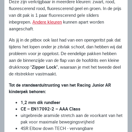
Deze zijn verkrijgbaar in meerdere kleuren: zwart, rood,
fluorescerend rood, fluorescerend geel en groen. In de prijs
fluorescerend gele
van dit pak is 1 paar
sliders
Andere kleuren
kunnen apart worden
inbegrepen.
aangeschaft.
Als jij in de pitbox ook last had van een opengeritst pak dat
tijdens het lopen onder je zitvlak schoof, dan hebben wij dat
probleem voor je opgelost. De eendelige pakken hebben
aan de binnenzijde van de flap van de hoofdrits een kleine
drukknoop “
Zipper Lock
”, waaraan je met het tweede deel
de ritstrekker vastmaakt.
Tot de standaarduitrusting van het Racing Junior AR
kinderpak behoren:
1,2 mm dik rundleer
CE – EN17092-2 – AAA Class
uitgebreide aramide stretch aan de voorkant van het
pak voor maximale bewegingsvrijheid
4SR Elbow down TECH - vervangbare