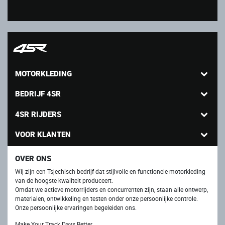
MOTORKLEDING
BEDRIJF 4SR
4SR RIJDERS
VOOR KLANTEN
OVER ONS
Wij zijn een Tsjechisch bedrijf dat stijlvolle en functionele motorkleding
van de hoogste kwaliteit produceert.
Omdat we actieve motorrijders en concurrenten zijn, staan ​​alle ontwerp,
materialen, ontwikkeling en testen onder onze persoonlijke controle.
Onze persoonlijke ervaringen begeleiden ons.
Make Your Track Days Better