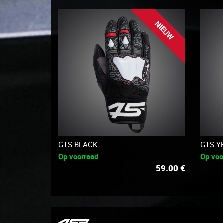
NIEUW
GTS BLACK
GTS Y
Op voorraad
Op voo
59.00
€