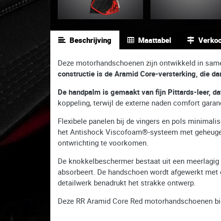
Beschrijving
Maattabel
Verko
Deze motorhandschoenen zijn ontwikkeld in samen
constructie is de Aramid Core-versterking, die da
De handpalm is gemaakt van fijn Pittards-leer, da
koppeling, terwijl de externe naden comfort garande
Flexibele panelen bij de vingers en pols minimali
het Antishock Viscofoam®-systeem met geheugenef
ontwrichting te voorkomen.
De knokkelbeschermer bestaat uit een meerlagig 
absorbeert. De handschoen wordt afgewerkt met e
detailwerk benadrukt het strakke ontwerp.
Deze RR Aramid Core Red motorhandschoenen bied