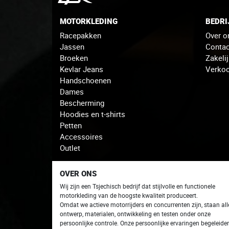
MOTORKLEDING
BEDRI
Racepakken
Over o
Jassen
Contac
Broeken
Zakeli
Kevlar Jeans
Verko
Handschoenen
Dames
Bescherming
Hoodies en t-shirts
Petten
Accessoires
Outlet
OVER ONS
Wij zijn een Tsjechisch bedrijf dat stijlvolle en functionele
motorkleding van de hoogste kwaliteit produceert.
Omdat we actieve motorrijders en concurrenten zijn, staan ​​all
ontwerp, materialen, ontwikkeling en testen onder onze
persoonlijke controle. Onze persoonlijke ervaringen begeleide