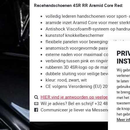
Racehandschoenen 4SR RR Aramid Core Red:
volledig lederen handschoenen voor sport- o
aramide inzet Aramid Core voor meer sterk
Antishock Viscofoam®-systeem op handrug,
kunststof knokkelbeschermer
flexibele panelen voor bewegingsvrijheid en
anatomisch voorgevormde pasvorm voor nat
PRI
externe naden voor maximaal comfort
INS
verbinding tussen pink en ringvinger om lets
rubberen 3D 4SR-logo op de manchet
Wij geb
dubbele sluiting voor veilige bevestiging
verlene
kleur: rood, zwart, wit
te laten
CE volgens Verordening (EU) 2016/425
gebruike
te breng
HIER vind je antwoorden op veelgestelde vrag
met het 
Wil je advies? Bel en schrijf +32 485815728,
i
toestem
de kno
Communiceer je liever via Messenger?
Wij zij
het geb
Meer in