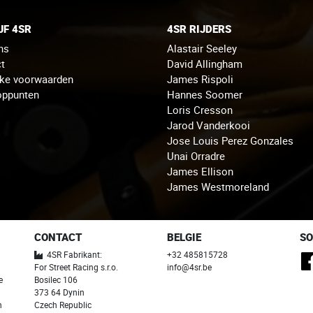
JF 4SR
4SR RIJDERS
ns
Alastair Seeley
t
David Allingham
jke voorwaarden
James Rispoli
oppunten
Hannes Soomer
Loris Cresson
Jarod Vanderkooi
Jose Louis Perez Gonzales
Unai Orradre
James Ellison
James Westmoreland
CONTACT
BELGIE
SO
4SR Fabrikant:
+32 485815728
For Street Racing s.r.o.
info@4sr.be
e
Bosilec 106
373 64 Dynin
n
Czech Republic