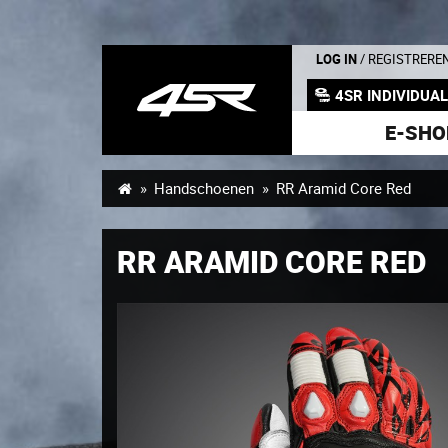
LOG IN
/ REGISTRERE
4SR INDIVIDUA
E-SHO
Handschoenen
RR Aramid Core Red
RR ARAMID CORE RED