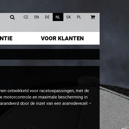
|
|
CZ
EN
DE
NL
SK
PL
NTIE
VOOR KLANTEN
en ontwikkeld voor racetoepassingen, met de
ge motorcontrole en maximale bescherming in
egarandeerd door de inzet van een aramidevezel –