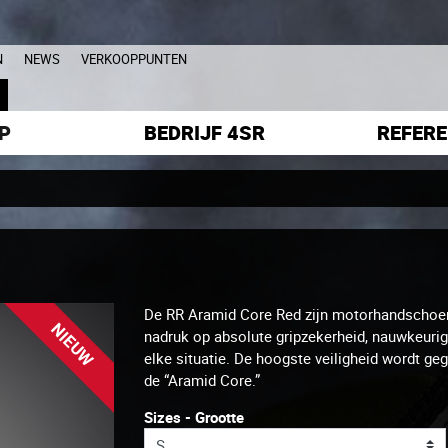
N
NEWS
VERKOOPPUNTEN
L
P
BEDRIJF 4SR
REFERE
De RR Aramid Core Red zijn motorhandschoen
NIEUW
nadruk op absolute gripzekerheid, nauwkeuri
elke situatie. De hoogste veiligheid wordt g
de “Aramid Core.”
Sizes - Grootte