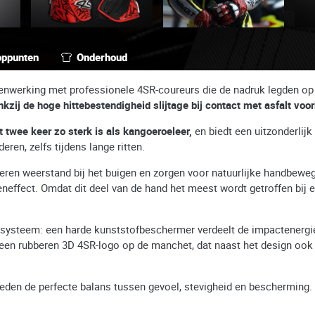
oppunten
Onderhoud
werking met professionele 4SR-coureurs die de nadruk legden op g
nkzij de hoge hittebestendigheid slijtage bij contact met asfalt voo
t twee keer zo sterk is als kangoeroeleer,
en biedt een uitzonderlijk
ren, zelfs tijdens lange ritten.
seren weerstand bij het buigen en zorgen voor natuurlijke handbewe
fect. Omdat dit deel van de hand het meest wordt getroffen bij ee
systeem: een harde kunststofbeschermer verdeelt de impactenergie
en rubberen 3D 4SR-logo op de manchet, dat naast het design ook 
en de perfecte balans tussen gevoel, stevigheid en bescherming.