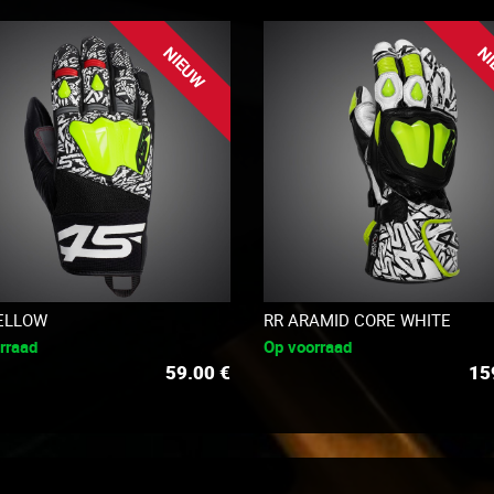
NIEUW
NI
ELLOW
RR ARAMID CORE WHITE
rraad
Op voorraad
59.00
€
15