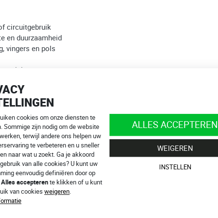
f circuitgebruik
te en duurzaamheid
 vingers en pols
 precisie
uurlijke grip
VACY
TELLINGEN
el bij een val te verminderen
ruiken cookies om onze diensten te
ALLES ACCEPTEREN
n. Sommige zijn nodig om de website
 werken, terwijl andere ons helpen uw
rservaring te verbeteren en u sneller
WEIGEREN
en naar wat u zoekt. Ga je akkoord
en.
gebruik van alle cookies? U kunt uw
INSTELLEN
nfo@4SR.be
ming eenvoudig definiëren door op
p
Alles accepteren
te klikken of u kunt
n online!
ruik van cookies
weigeren
.
formatie