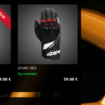
EUW
STUNT RED
Op voorraad
9.00
€
59.00
€