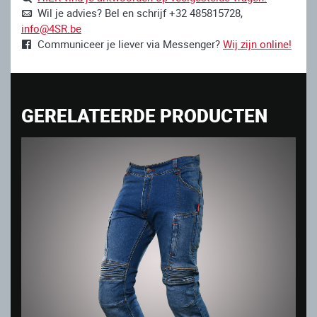
Wil je advies? Bel en schrijf +32 485815728,
info@4SR.be
Communiceer je liever via Messenger?
Wij zijn online!
GERELATEERDE PRODUCTEN