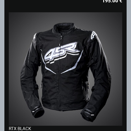
195.00
€
RTX BLACK