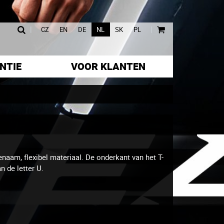
|
|
CZ
EN
DE
NL
SK
PL
NTIE
VOOR KLANTEN
naam, flexibel materiaal. De onderkant van het T-
 de letter U.