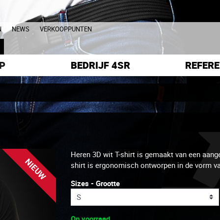
N
NEWS
VERKOOPPUNTEN
L
P
BEDRIJF 4SR
REFERE
Heren 3D wit T-shirt is gemaakt van een aange
NIEUW
shirt is ergonomisch ontworpen in de vorm van
Sizes - Grootte
Op voorraad