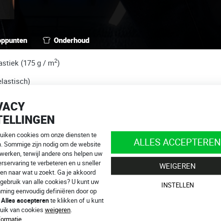
oppunten
Onderhoud
2
astiek (175 g / m
)
elastisch)
an de letter U
VACY
TELLINGEN
ruiken cookies om onze diensten te
ALLES ACCEPTEREN
n. Sommige zijn nodig om de website
 werken, terwijl andere ons helpen uw
rservaring te verbeteren en u sneller
WEIGEREN
en naar wat u zoekt. Ga je akkoord
en.
gebruik van alle cookies? U kunt uw
INSTELLEN
info@4SR.be
ming eenvoudig definiëren door op
n online!
p
Alles accepteren
te klikken of u kunt
ruik van cookies
weigeren
.
formatie