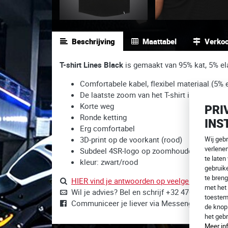
Beschrijving
Maattabel
Verko
T-shirt Lines Black
is gemaakt van 95% kat, 5% el
Comfortabele kabel, flexibel materiaal (5% 
De laatste zoom van het T-shirt in de vorm v
Korte weg
PRI
Ronde ketting
INS
Erg comfortabel
3D-print op de voorkant (rood)
Wij geb
verlene
Subdeel 4SR-logo op zoomhouder
te laten
kleur: zwart/rood
gebruike
te breng
HIER vind je antwoorden op veelgestelde vrag
met het 
Wil je advies? Bel en schrijf +32 470 205 230,
toestem
Communiceer je liever via Messenger?
Wij zij
de kno
het geb
Meer in