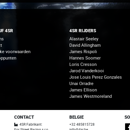
JF 4SR
4SR RIJDERS
ns
Alastair Seeley
t
David Allingham
jke voorwaarden
James Rispoli
oppunten
Hannes Soomer
Loris Cresson
Jarod Vanderkooi
Jose Louis Perez Gonzales
Unai Orradre
James Ellison
James Westmoreland
CONTACT
BELGIE
SO
4SR Fabrikant:
+32 485815728
For Street Racing s.r.o.
info@4sr.be