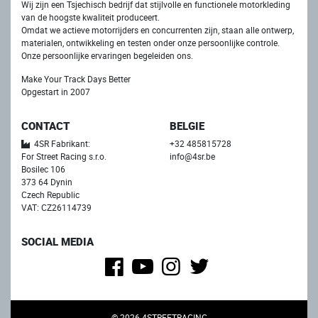
Wij zijn een Tsjechisch bedrijf dat stijlvolle en functionele motorkleding
van de hoogste kwaliteit produceert.
Omdat we actieve motorrijders en concurrenten zijn, staan ​​alle ontwerp,
materialen, ontwikkeling en testen onder onze persoonlijke controle.
Onze persoonlijke ervaringen begeleiden ons.
Make Your Track Days Better
Opgestart in 2007
CONTACT
BELGIE
4SR Fabrikant:
+32 485815728
For Street Racing s.r.o.
info@4sr.be
Bosilec 106
373 64 Dynin
Czech Republic
VAT: CZ26114739
SOCIAL MEDIA
© 2026 4STREETRACING