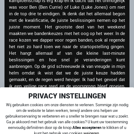
kampioenschap is erg krap en ik dacht dat het onmogelijk
was voor Ben (Ben Currie) of Luke (Luke Jones) om niet
in de top drie te eindigen. Ik denk dat het allemaal begon
met de kwalificatie, de juiste beslissingen nemen op het
juiste moment. Het grootste deel van het weekend
maakten we bandenkeuzes met het oog op het weer. In de
race kozen we dapper voor regen banden, ook al regende
het niet zo hard toen we naar de startopstelling gingen.
Het hangt allemaal af van die kleine last-minute
beslissingen en hoe snel je veranderingen kunt
aanbrengen. Op de grid schreeuwde ik van vreugde in mijn
helm omdat ik wist dat we de juiste keuze hadden
gemaakt, en de regen werd heviger. Ik had het gevoel dat
ik een veilige race reed en de voorsprong bleef groeien,
wat altijd een geweldig gevoel is. Daarvoor wil ik vooral
PRIVACY INSTELLINGEN
mijn team bedanken. Dankzij hen kan ik de baan op en
Wij gebruiken cookies om onze diensten te verlenen. Sommige zijn nodig
iedereen laten zien dat ik een geweldige race kan rijden.
om de website te laten werken, terwijl andere ons helpen uw
Zonder een team als Honda Racing UK zou ik dat niet
gebruikerservaring te verbeteren en u sneller te brengen naar wat u zoekt.
kunnen.”
Ga je akkoord met het gebruik van alle cookies? U kunt uw toestemming
eenvoudig definiëren door op de knop
Alles accepteren
te klikken of u
“Na het behalen van de vijfde titel had ik het gevoel dat ik
kunt het gebruik van cookies
weigeren
.