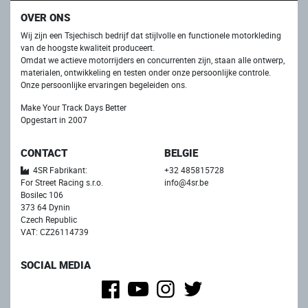
OVER ONS
Wij zijn een Tsjechisch bedrijf dat stijlvolle en functionele motorkleding
van de hoogste kwaliteit produceert.
Omdat we actieve motorrijders en concurrenten zijn, staan ​​alle ontwerp,
materialen, ontwikkeling en testen onder onze persoonlijke controle.
Onze persoonlijke ervaringen begeleiden ons.
Make Your Track Days Better
Opgestart in 2007
CONTACT
BELGIE
4SR Fabrikant:
+32 485815728
For Street Racing s.r.o.
info@4sr.be
Bosilec 106
373 64 Dynin
Czech Republic
VAT: CZ26114739
SOCIAL MEDIA