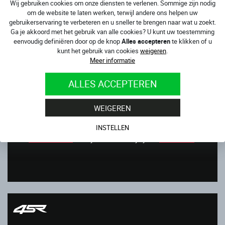
Dankzij de unieke snit en plaatsing van accordeon-
Wij gebruiken cookies om onze diensten te verlenen. Sommige zijn nodig
om de website te laten werken, terwijl andere ons helpen uw
stretchpanelen, kunt u verschillende varianten van op de
gebruikerservaring te verbeteren en u sneller te brengen naar wat u zoekt.
markt verkrijgbare op zichzelf staande airbags gebruiken.
Ga je akkoord met het gebruik van alle cookies? U kunt uw toestemming
Onze stiksels en materialen blijven en zullen altijd 100%
eenvoudig definiëren door op de knop
Alles accepteren
te klikken of u
hetzelfde blijven als onze fabrieksracerspakken.
kunt het gebruik van cookies
weigeren
.
Meer informatie
In de tweedelige versie kun je kiezen uit de donkere
Monster Green Z
, en de lichtere
Monster Green
, met een
ALLES ACCEPTEREN
eendelig pak
Racing Monster Green
ben je in een minuut
klaar voor je trackday, het pak is volledig uitgerust met
WEIGEREN
racebeschermers, inclusief borst- en rugbeschermers.
U vindt onze Monster Green AR-motorpakken in onze
INSTELLEN
online winkel
en bij uw dichtstbijzijnde
4SR-dealer
.