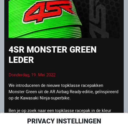
4SR MONSTER GREEN
LEDER
Donderdag, 19. Mei 2022
We introduceren de nieuwe topklasse racepakken
Monster Green uit de AR Airbag Ready-editie, geïnspireerd
op de Kawasaki Ninja-superbike.
Ben je op zoek naar een topklasse racepak in de kleur
groen voor je standalone airbagvest? Dan heb je zojuist
PRIVACY INSTELLINGEN
het beste Airbag Ready® leer op de markt gevonden.