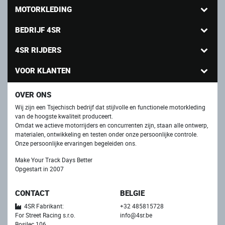
MOTORKLEDING
BEDRIJF 4SR
4SR RIJDERS
VOOR KLANTEN
OVER ONS
Wij zijn een Tsjechisch bedrijf dat stijlvolle en functionele motorkleding
van de hoogste kwaliteit produceert.
Omdat we actieve motorrijders en concurrenten zijn, staan ​​alle ontwerp,
materialen, ontwikkeling en testen onder onze persoonlijke controle.
Onze persoonlijke ervaringen begeleiden ons.
Make Your Track Days Better
Opgestart in 2007
CONTACT
BELGIE
4SR Fabrikant:
+32 485815728
For Street Racing s.r.o.
info@4sr.be
Bosilec 106