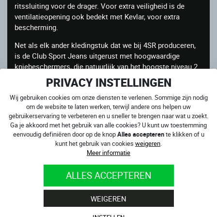
ritssluiting voor de drager. Voor extra veiligheid is de
ventilatieopening ook bedekt met Kevlar, voor extra
bescherming.
Net als elk ander kledingstuk dat we bij 4SR produceren,
is de Club Sport Jeans uitgerust met hoogwaardige
kniebeschermers, die natuurlijk van het hoogste niveau 2
T + certificering zijn en met de ergonomische 3D-vorm
PRIVACY INSTELLINGEN
van de beschermer die niet alleen de knie maar ook het
Wij gebruiken cookies om onze diensten te verlenen. Sommige zijn nodig
scheenbeen beschermt. .
om de website te laten werken, terwijl andere ons helpen uw
gebruikerservaring te verbeteren en u sneller te brengen naar wat u zoekt.
Ga je akkoord met het gebruik van alle cookies? U kunt uw toestemming
4SR kevlar motorjeans Club Sport Sky Black
zijn
eenvoudig definiëren door op de knop
Alles accepteren
te klikken of u
verkrijgbaar in de lange lengte:
kunt het gebruik van cookies
weigeren
.
Meer informatie
versterkt met DuPont™ Kevlar®-vezel op de knieën
en heupen
ALLES ACCEPTEREN
hoge kwaliteit Safe Tech kniebeschermers, EN
1621-1: 2012 LEVEL 2 T+ gecertificeerd, aanpasbaar
aan uw lengte. De beschermers zitten vast in onze
WEIGEREN
gepatenteerde zak die op geen enkel ander type