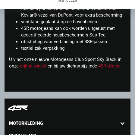
INSTELLEN
motorjeans te vinden is!
flexibele panelen aan de achterkant, bedekt met
Kevlar®-vezel van DuPont, voor extra bescherming
ventilatie geplaatst op de bovenbenen
4SR motorjeans kan ook worden uitgerust met
gecertificeerde heupbeschermers Sas-Tec
ritssluiting voor verbinding met 4SR-jassen
textiel zak verpakking
U vindt onze nieuwe Motorjeans Club Sport Sky Black in
onze
online winkel
en bij uw dichtstbijzijnde
4SR-dealer
.
MOTORKLEDING