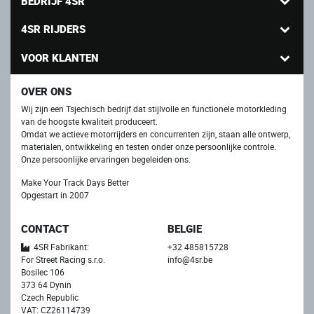
BEDRIJF 4SR
4SR RIJDERS
VOOR KLANTEN
OVER ONS
Wij zijn een Tsjechisch bedrijf dat stijlvolle en functionele motorkleding
van de hoogste kwaliteit produceert.
Omdat we actieve motorrijders en concurrenten zijn, staan ​​alle ontwerp,
materialen, ontwikkeling en testen onder onze persoonlijke controle.
Onze persoonlijke ervaringen begeleiden ons.
Make Your Track Days Better
Opgestart in 2007
CONTACT
BELGIE
4SR Fabrikant:
+32 485815728
For Street Racing s.r.o.
info@4sr.be
Bosilec 106
373 64 Dynin
Czech Republic
VAT: CZ26114739