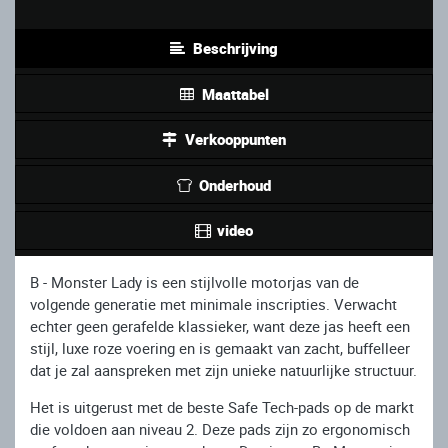
Beschrijving
Maattabel
Verkooppunten
Onderhoud
video
B - Monster Lady is een stijlvolle motorjas van de
volgende generatie met minimale inscripties. Verwacht
echter geen gerafelde klassieker, want deze jas heeft een
stijl, luxe roze voering en is gemaakt van zacht, buffelleer
dat je zal aanspreken met zijn unieke natuurlijke structuur.
Het is uitgerust met de beste Safe Tech-pads op de markt
die voldoen aan niveau 2. Deze pads zijn zo ergonomisch