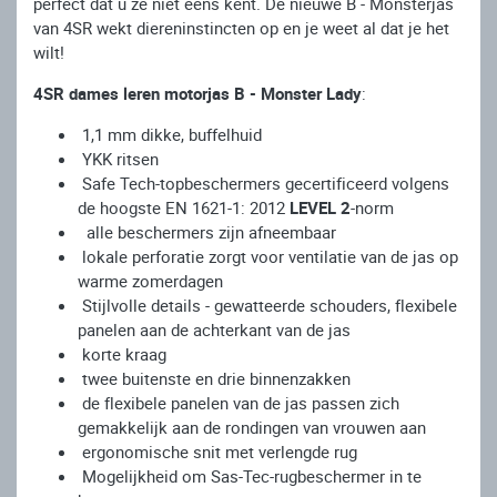
perfect dat u ze niet eens kent.
De nieuwe B - Monsterjas
van 4SR wekt diereninstincten op en je weet al dat je het
wilt!
4SR dames leren motorjas B - Monster Lady
:
1,1 mm dikke, buffelhuid
YKK ritsen
Safe Tech-topbeschermers gecertificeerd volgens
de hoogste EN 1621-1: 2012
LEVEL 2
-norm
alle beschermers zijn afneembaar
lokale perforatie zorgt voor ventilatie van de jas op
warme zomerdagen
Stijlvolle details - gewatteerde schouders, flexibele
panelen aan de achterkant van de jas
korte kraag
twee buitenste en drie binnenzakken
de flexibele panelen van de jas passen zich
gemakkelijk aan de rondingen van vrouwen aan
ergonomische snit met verlengde rug
Mogelijkheid om Sas-Tec-rugbeschermer in te