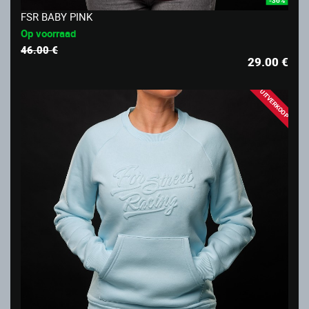
-36%
FSR BABY PINK
Op voorraad
46.00 €
29.00
€
UITVERKOOP