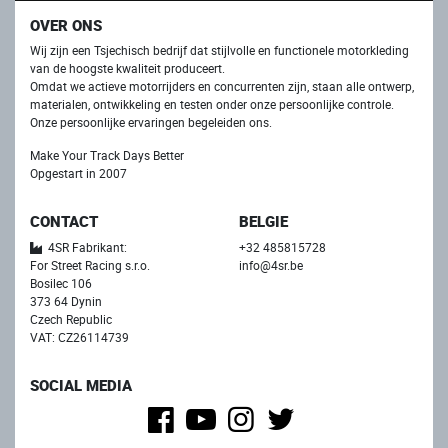
OVER ONS
Wij zijn een Tsjechisch bedrijf dat stijlvolle en functionele motorkleding
van de hoogste kwaliteit produceert.
Omdat we actieve motorrijders en concurrenten zijn, staan ​​alle ontwerp,
materialen, ontwikkeling en testen onder onze persoonlijke controle.
Onze persoonlijke ervaringen begeleiden ons.
Make Your Track Days Better
Opgestart in 2007
CONTACT
BELGIE
4SR Fabrikant:
+32 485815728
For Street Racing s.r.o.
info@4sr.be
Bosilec 106
373 64 Dynin
Czech Republic
VAT: CZ26114739
SOCIAL MEDIA