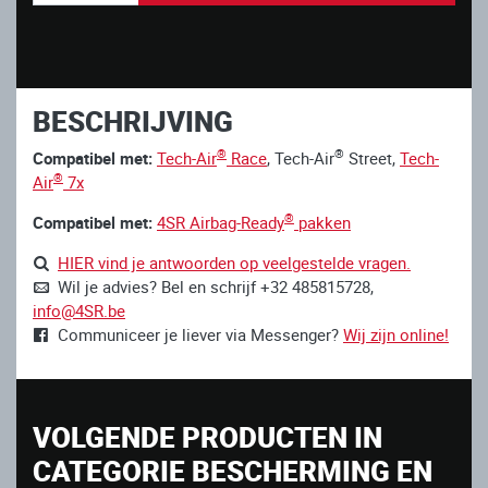
BESCHRIJVING
®
®
Compatibel met:
Tech-Air
Race
, Tech-Air
Street,
Tech-
®
Air
7x
®
Compatibel met:
4SR Airbag-Ready
pakken
HIER vind je antwoorden op veelgestelde vragen.
Wil je advies? Bel en schrijf +32 485815728,
info@4SR.be
Communiceer je liever via Messenger?
Wij zijn online!
VOLGENDE PRODUCTEN IN
CATEGORIE BESCHERMING EN