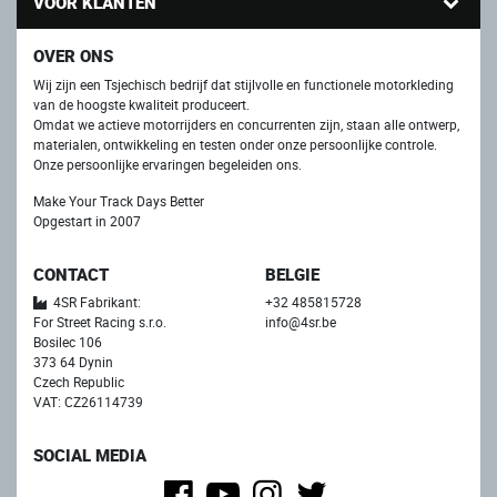
VOOR KLANTEN
OVER ONS
Wij zijn een Tsjechisch bedrijf dat stijlvolle en functionele motorkleding
van de hoogste kwaliteit produceert.
Omdat we actieve motorrijders en concurrenten zijn, staan ​​alle ontwerp,
materialen, ontwikkeling en testen onder onze persoonlijke controle.
Onze persoonlijke ervaringen begeleiden ons.
Make Your Track Days Better
Opgestart in 2007
CONTACT
BELGIE
4SR Fabrikant:
+32 485815728
For Street Racing s.r.o.
info@4sr.be
Bosilec 106
373 64 Dynin
Czech Republic
VAT: CZ26114739
SOCIAL MEDIA