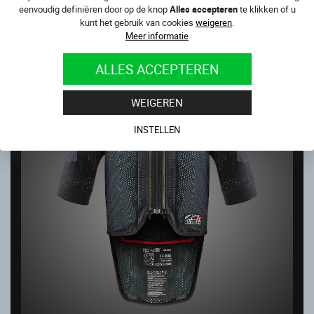
eenvoudig definiëren door op de knop
Alles accepteren
te klikken of u
Op voorraad
kunt het gebruik van cookies
weigeren
.
746.00
€
Meer informatie
ALLES ACCEPTEREN
WEIGEREN
INSTELLEN