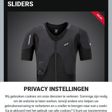
SLIDERS
NIEUW
PRIVACY INSTELLINGEN
Wij gebruiken cookies om onze diensten te verlenen. Sommige zijn nodig
om de website te laten werken, terwijl andere ons helpen uw
gebruikerservaring te verbeteren en u sneller te brengen naar wat u zoekt.
TECH-AIR® 5 PLASMA AIRBAGVEST SYSTEEM
Ga je akkoord met het gebruik van alle cookies? U kunt uw toestemming