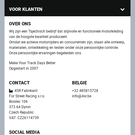
VOOR KLANTEN
OVER ONS
Wij zijn een Tsjechisch bedrijf dat stijlvolle en functionele motorkleding
van de hoogste kwaliteit produceert.
Omdat we actieve motorrijders en concurrenten zijn, staan ​​alle ontwerp,
materialen, ontwikkeling en testen onder onze persoonlijke controle.
Onze persoonlijke ervaringen begeleiden ons.
Make Your Track Days Better
Opgestart in 2007
CONTACT
BELGIE
4SR Fabrikant:
+32 485815728
For Street Racing s.r.o.
info@4sr.be
Bosilec 106
373 64 Dynin
Czech Republic
VAT: CZ26114739
SOCIAL MEDIA