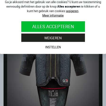
Ga je akkoord met het gebruik van alle cookies? U kunt uw toestemming
TECH-AIR® 5 PLASMA AIRBAGVEST SYSTEEM
eenvoudig definiëren door op de knop
Alles accepteren
te klikken of u
Op voorraad
kunt het gebruik van cookies
weigeren
.
Meer informatie
746.00
€
ALLES ACCEPTEREN
WEIGEREN
INSTELLEN