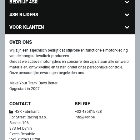
BEDRIJF 4SR
4SR RIJDERS
VOOR KLANTEN
OVER ONS
Wij zijn een Tsjechisch bedrijf dat stijlvolle en functionele motorkleding
van de hoogste kwaliteit produceert.
Omdat we actieve motorrijders en concurrenten zijn, staan ​​alle ontwerp,
materialen, ontwikkeling en testen onder onze persoonlijke controle.
Onze persoonlijke ervaringen begeleiden ons.
Make Your Track Days Better
Opgestart in 2007
CONTACT
BELGIE
4SR Fabrikant:
+32 485815728
For Street Racing s.r.o.
info@4sr.be
Bosilec 106
373 64 Dynin
Czech Republic
VAT: CZ26114739