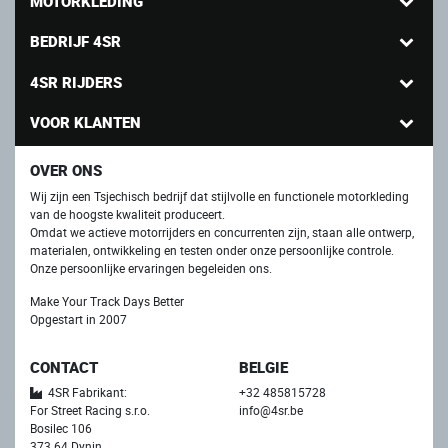
MOTORKLEDING
BEDRIJF 4SR
4SR RIJDERS
VOOR KLANTEN
OVER ONS
Wij zijn een Tsjechisch bedrijf dat stijlvolle en functionele motorkleding
van de hoogste kwaliteit produceert.
Omdat we actieve motorrijders en concurrenten zijn, staan ​​alle ontwerp,
materialen, ontwikkeling en testen onder onze persoonlijke controle.
Onze persoonlijke ervaringen begeleiden ons.
Make Your Track Days Better
Opgestart in 2007
CONTACT
BELGIE
4SR Fabrikant:
+32 485815728
For Street Racing s.r.o.
info@4sr.be
Bosilec 106
373 64 Dynin