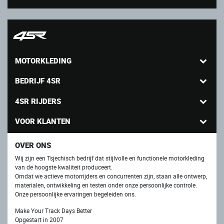
MOTORKLEDING
BEDRIJF 4SR
4SR RIJDERS
VOOR KLANTEN
OVER ONS
Wij zijn een Tsjechisch bedrijf dat stijlvolle en functionele motorkleding
van de hoogste kwaliteit produceert.
Omdat we actieve motorrijders en concurrenten zijn, staan ​​alle ontwerp,
materialen, ontwikkeling en testen onder onze persoonlijke controle.
Onze persoonlijke ervaringen begeleiden ons.
Make Your Track Days Better
Opgestart in 2007