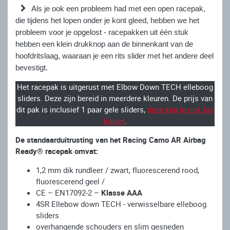
Als je ook een probleem had met een open racepak,
die tijdens het lopen onder je kont gleed, hebben we het
probleem voor je opgelost - racepakken uit één stuk
hebben een klein drukknop aan de binnenkant van de
hoofdritslaag, waaraan je een rits slider met het andere deel
bevestigt.
Het racepak is uitgerust met Elbow Down TECH elleboog
sliders. Deze zijn bereid in meerdere kleuren. De prijs van
dit pak is inclusief 1 paar gele sliders,
deze kun je ook los
kopen
.
De standaarduitrusting van het Racing Camo AR Airbag
Ready® racepak omvat:
1,2 mm dik rundleer / zwart, fluorescerend rood,
fluorescerend geel /
CE – EN17092-2 –
Klasse AAA
4SR Ellebow down TECH - verwisselbare elleboog
sliders
overhangende schouders en slim gesneden