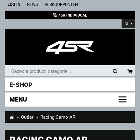
LOG IN
NEWS
VERKOOPPUNTEN
4SR INDIVIDUAL
NL
|
E-SHOP
MENU
Outlet
Racing Camo AR
RACING CAMO AR