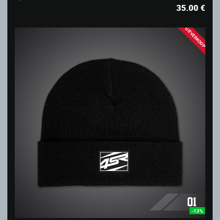
35.00
€
UITVERKOOP
-13%