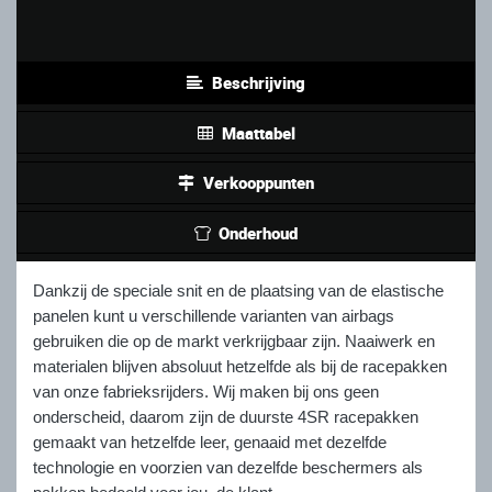
Beschrijving
Maattabel
Verkooppunten
Onderhoud
Dankzij de speciale snit en de plaatsing van de elastische
panelen kunt u verschillende varianten van airbags
gebruiken die op de markt verkrijgbaar zijn. Naaiwerk en
materialen blijven absoluut hetzelfde als bij de racepakken
van onze fabrieksrijders. Wij maken bij ons geen
onderscheid, daarom zijn de duurste 4SR racepakken
gemaakt van hetzelfde leer, genaaid met dezelfde
technologie en voorzien van dezelfde beschermers als