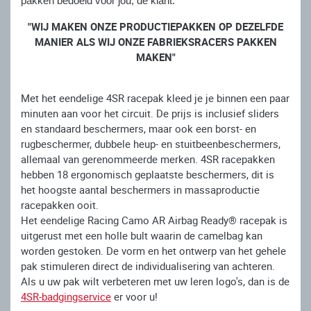
pakken bedoeld voor jou, de klant.
"WIJ MAKEN ONZE PRODUCTIEPAKKEN OP DEZELFDE
MANIER ALS WIJ ONZE FABRIEKSRACERS PAKKEN
MAKEN"
Met het eendelige 4SR racepak kleed je je binnen een paar
minuten aan voor het circuit. De prijs is inclusief sliders
en standaard beschermers, maar ook een borst- en
rugbeschermer, dubbele heup- en stuitbeenbeschermers,
allemaal van gerenommeerde merken. 4SR racepakken
hebben 18 ergonomisch geplaatste beschermers, dit is
het hoogste aantal beschermers in massaproductie
racepakken ooit.
Het eendelige Racing Camo AR Airbag Ready® racepak is
uitgerust met een holle bult waarin de camelbag kan
worden gestoken. De vorm en het ontwerp van het gehele
pak stimuleren direct de individualisering van achteren.
Als u uw pak wilt verbeteren met uw leren logo's, dan is de
4SR-badgingservice
er voor u!