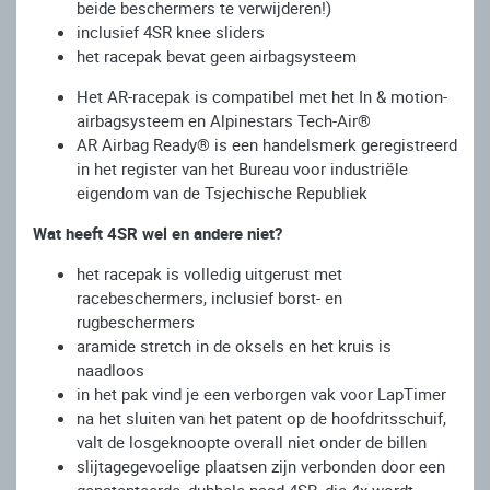
beide beschermers te verwijderen!)
inclusief 4SR knee sliders
het racepak bevat geen airbagsysteem
Het AR-racepak is compatibel met het In & motion-
airbagsysteem en Alpinestars Tech-Air®
AR Airbag Ready® is een handelsmerk geregistreerd
in het register van het Bureau voor industriële
eigendom van de Tsjechische Republiek
Wat heeft 4SR wel en andere niet?
het racepak is volledig uitgerust met
racebeschermers, inclusief borst- en
rugbeschermers
aramide stretch in de oksels en het kruis is
naadloos
in het pak vind je een verborgen vak voor LapTimer
na het sluiten van het patent op de hoofdritsschuif,
valt de losgeknoopte overall niet onder de billen
slijtagegevoelige plaatsen zijn verbonden door een
gepatenteerde, dubbele naad 4SR, die 4x wordt