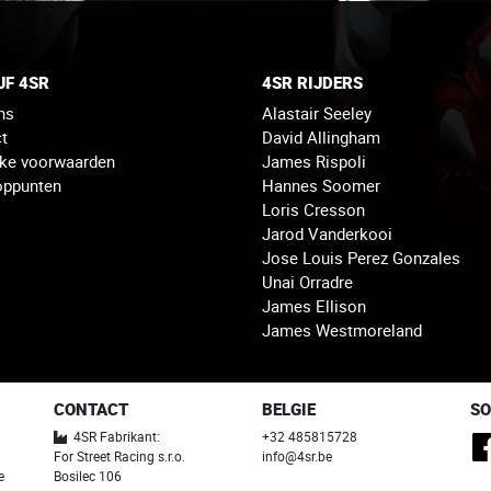
JF 4SR
4SR RIJDERS
ns
Alastair Seeley
t
David Allingham
jke voorwaarden
James Rispoli
oppunten
Hannes Soomer
Loris Cresson
Jarod Vanderkooi
Jose Louis Perez Gonzales
Unai Orradre
James Ellison
James Westmoreland
CONTACT
BELGIE
SO
4SR Fabrikant:
+32 485815728
For Street Racing s.r.o.
info@4sr.be
e
Bosilec 106