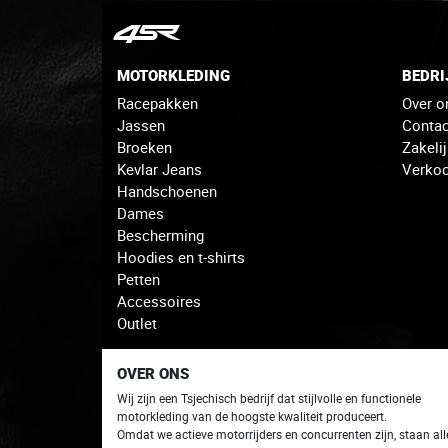
MOTORKLEDING
BEDRI
Racepakken
Over o
Jassen
Contac
Broeken
Zakeli
Kevlar Jeans
Verko
Handschoenen
Dames
Bescherming
Hoodies en t-shirts
Petten
Accessoires
Outlet
OVER ONS
Wij zijn een Tsjechisch bedrijf dat stijlvolle en functionele
motorkleding van de hoogste kwaliteit produceert.
Omdat we actieve motorrijders en concurrenten zijn, staan ​​all