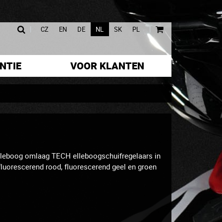
|
|
CZ
EN
DE
NL
SK
PL
NTIE
VOOR KLANTEN
elleboog omlaag TECH elleboogschuifregelaars in
, fluorescerend rood, fluorescerend geel en groen