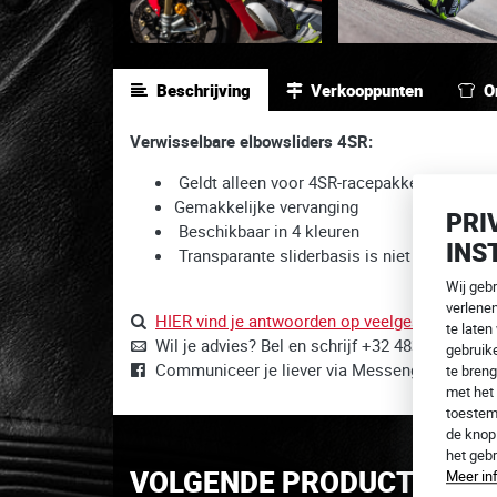
Beschrijving
Verkooppunten
O
Verwisselbare elbowsliders 4SR:
Geldt alleen voor 4SR-racepakken met elbo
Gemakkelijke vervanging
PRI
Beschikbaar in 4 kleuren
INS
Transparante sliderbasis is niet inbegrepen
Wij geb
verlene
HIER vind je antwoorden op veelgestelde vrag
te laten
Wil je advies? Bel en schrijf +32 483 055 129 
gebruike
Communiceer je liever via Messenger?
Wij zij
te breng
met het 
toestem
de kno
het geb
VOLGENDE PRODUCTEN IN 
Meer in