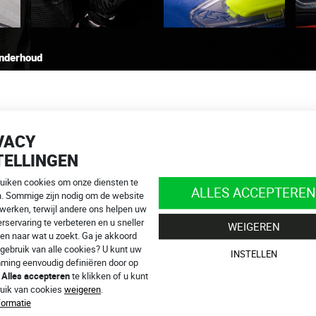
nderhoud
wsliders
VACY
TELLINGEN
ruiken cookies om onze diensten te
ALLES ACCEPTEREN
n. Sommige zijn nodig om de website
en.
 werken, terwijl andere ons helpen uw
of +32 483 070 714,
info@4SR.be
rservaring te verbeteren en u sneller
WEIGEREN
n online!
en naar wat u zoekt. Ga je akkoord
gebruik van alle cookies? U kunt uw
INSTELLEN
ming eenvoudig definiëren door op
p
Alles accepteren
te klikken of u kunt
ruik van cookies
weigeren
.
CATEGORIE BESCHERMING EN SLIDE
formatie