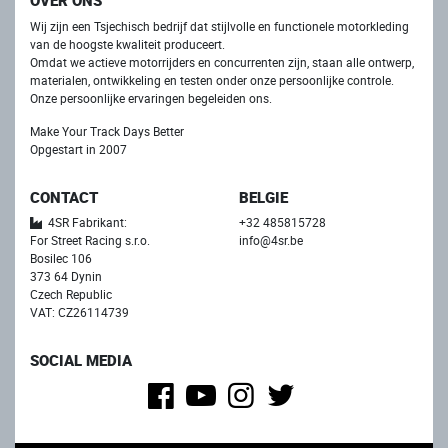
OVER ONS
Wij zijn een Tsjechisch bedrijf dat stijlvolle en functionele motorkleding
van de hoogste kwaliteit produceert.
Omdat we actieve motorrijders en concurrenten zijn, staan ​​alle ontwerp,
materialen, ontwikkeling en testen onder onze persoonlijke controle.
Onze persoonlijke ervaringen begeleiden ons.
Make Your Track Days Better
Opgestart in 2007
CONTACT
BELGIE
4SR Fabrikant:
+32 485815728
For Street Racing s.r.o.
info@4sr.be
Bosilec 106
373 64 Dynin
Czech Republic
VAT: CZ26114739
SOCIAL MEDIA