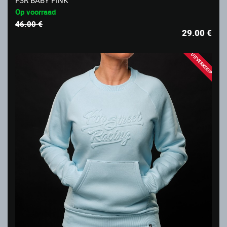
Op voorraad
46.00 €
29.00
€
UITVERKOOP