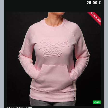
25.00
€
UITVERKOOP
-36%
FSR BABY PINK