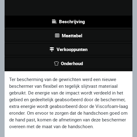
Beschrijving
Maattabel
Verkooppunten
Onderhoud
Ter bescherming van de gewrichten werd een nieuwe
beschermer van flexibel en tegelijk slijtvast materiaal
gebruikt. De energie van de impact wordt verdeeld in het
gebied en gedeeltelijk geabsorbeerd door de beschermer,
extra energie wordt geabsorbeerd door de Viscofoam-laag
eronder. Om ervoor te zorgen dat de handschoen goed om
de hand past, komen de afmetingen van deze beschermer
overeen met de maat van de handschoen.