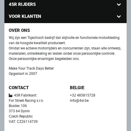
4SR RIJDERS
VOOR KLANTEN
OVER ONS
Wij zijn een Tsjechisch bedrijf dat stijlvolle en functionele motorkleding
van de hoogste kwaliteit produceert.
Omdat we actieve motorrijders en concurrenten zijn, staan ​​alle ontwerp,
materialen, ontwikkeling en testen onder onze persoonlijke controle.
Onze persoonlijke ervaringen begeleiden ons.
Make Your Track Days Better
Opgestart in 2007
CONTACT
BELGIE
4SR Fabrikant:
+32 485815728
For Street Racing s.r.o.
info@4sr.be
Bosilec 106
373 64 Dynin
Czech Republic
VAT: CZ26114739