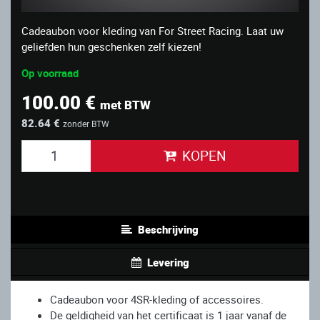
Cadeaubon voor kleding van For Street Racing. Laat uw
geliefden hun geschenken zelf kiezen!
Op voorraad
100.00 €
met BTW
82.64 €
zonder BTW
KOPEN
Beschrijving
Levering
Cadeaubon voor 4SR-kleding of accessoires.
De geldigheid van het certificaat is 1 jaar vanaf de