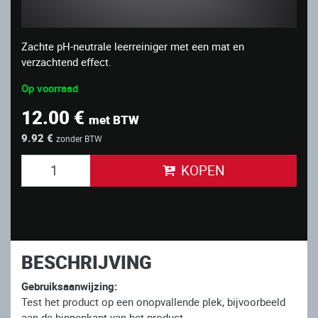
Zachte pH-neutrale leerreiniger met een mat en
verzachtend effect.
Op voorraad
12.00 €
met BTW
9.92 €
zonder BTW
KOPEN
BESCHRIJVING
Gebruiksaanwijzing:
Test het product op een onopvallende plek, bijvoorbeeld
aan de binnenkant van het product