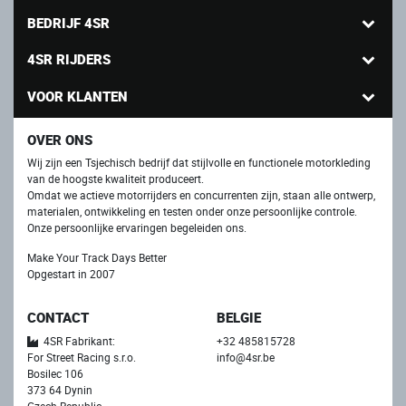
BEDRIJF 4SR
4SR RIJDERS
VOOR KLANTEN
OVER ONS
Wij zijn een Tsjechisch bedrijf dat stijlvolle en functionele motorkleding
van de hoogste kwaliteit produceert.
Omdat we actieve motorrijders en concurrenten zijn, staan ​​alle ontwerp,
materialen, ontwikkeling en testen onder onze persoonlijke controle.
Onze persoonlijke ervaringen begeleiden ons.
Make Your Track Days Better
Opgestart in 2007
CONTACT
BELGIE
4SR Fabrikant:
+32 485815728
For Street Racing s.r.o.
info@4sr.be
Bosilec 106
373 64 Dynin
Czech Republic