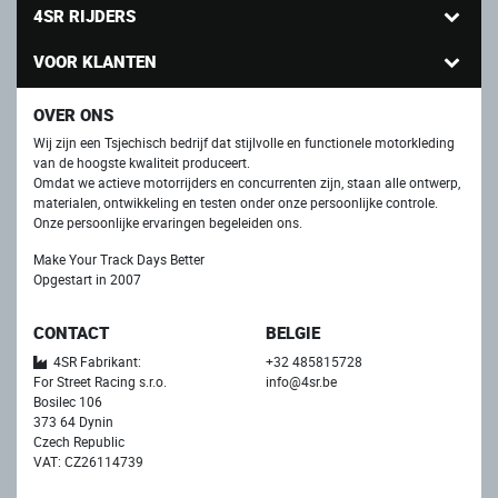
4SR RIJDERS
VOOR KLANTEN
OVER ONS
Wij zijn een Tsjechisch bedrijf dat stijlvolle en functionele motorkleding
van de hoogste kwaliteit produceert.
Omdat we actieve motorrijders en concurrenten zijn, staan ​​alle ontwerp,
materialen, ontwikkeling en testen onder onze persoonlijke controle.
Onze persoonlijke ervaringen begeleiden ons.
Make Your Track Days Better
Opgestart in 2007
CONTACT
BELGIE
4SR Fabrikant:
+32 485815728
For Street Racing s.r.o.
info@4sr.be
Bosilec 106
373 64 Dynin
Czech Republic
VAT: CZ26114739