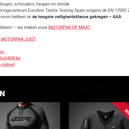
bogen, schouders, heupen en zitvlak
ceringscentrum Eurofins Textile Testing Spain volgens de EN 17092:
e norm hebben ze
de hoogste veiligheidsklasse gekregen – AAA
obleem – wij maken jouw
MOTORPAK OP MAAT
N MOTORPAK JUIST
en.
nfo@4SR.be
n online!
EN
NI