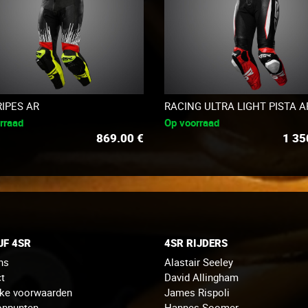
RIPES AR
RACING ULTRA LIGHT PISTA A
rraad
Op voorraad
869.00
€
1 35
JF 4SR
4SR RIJDERS
ns
Alastair Seeley
t
David Allingham
jke voorwaarden
James Rispoli
oppunten
Hannes Soomer