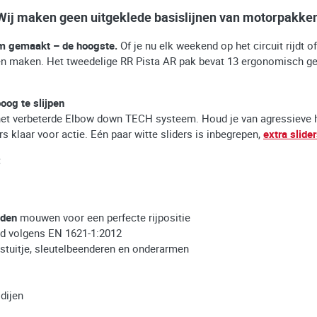
Wij maken geen uitgeklede basislijnen van motorpakken
rm gemaakt – de hoogste.
Of je nu elk weekend op het circuit rijdt o
unnen maken. Het tweedelige RR Pista AR pak bevat 13 ergonomisch gep
oog te slijpen
het verbeterde Elbow down TECH systeem. Houd je van agressieve he
s klaar voor actie. Eén paar witte sliders is inbegrepen,
extra slide
:
eden
mouwen voor een perfecte rijpositie
rd volgens EN 1621-1:2012
stuitje, sleutelbeenderen en onderarmen
dijen