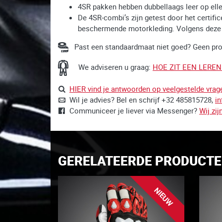
4SR pakken hebben dubbellaags leer op elle
De 4SR-combi’s zijn getest door het certifi
beschermende motorkleding. Volgens dez
Past een standaardmaat niet goed? Geen pr
We adviseren u graag:
HOE ZIT EEN LERE
HIER vind je antwoorden op veelgestelde vrag
Wil je advies? Bel en schrijf +32 485815728,
i
Communiceer je liever via Messenger?
Wij zij
GERELATEERDE PRODUCT
NIEUW