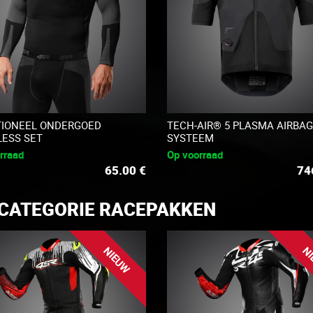
IONEEL ONDERGOED
TECH-AIR® 5 PLASMA AIRBA
ESS SET
SYSTEEM
rraad
Op voorraad
65.00
€
74
 CATEGORIE RACEPAKKEN
NIEUW
NI