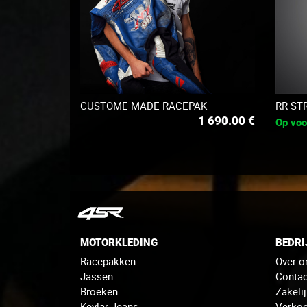
CUSTOME MADE RACEPAK
RR ST
1 690.00
€
Op voo
MOTORKLEDING
BEDRI
Racepakken
Over o
Jassen
Contac
Broeken
Zakeli
Kevlar Jeans
Verko