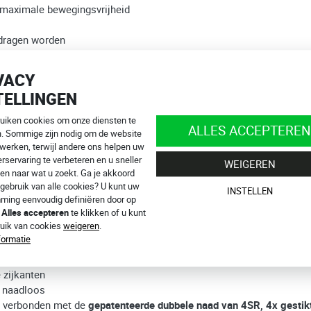
 maximale bewegingsvrijheid
edragen worden
en gepatenteerde 4-voudige 4SR veiligheidsnaad
ch
VACY
TELLINGEN
toe te voegen
ruiken cookies om onze diensten te
ALLES ACCEPTEREN
n de Duitse fabrikant Sas-Tec
n. Sommige zijn nodig om de website
 werken, terwijl andere ons helpen uw
rservaring te verbeteren en u sneller
WEIGEREN
en naar wat u zoekt. Ga je akkoord
®
inestars Tech-Air
airbagsystemen
gebruik van alle cookies? U kunt uw
INSTELLEN
l met controle-leds
ming eenvoudig definiëren door op
delsmerk bij het Tsjechische Bureau voor Industriële Eigendom
p
Alles accepteren
te klikken of u kunt
ruik van cookies
weigeren
.
formatie
evestigd aan een Kevlar spijkerbroek
 zijkanten
s naadloos
jn verbonden met de
gepatenteerde dubbele naad van 4SR, 4x gestik