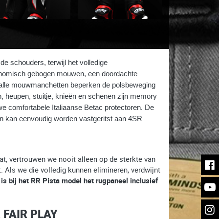
n de schouders, terwijl het volledige
rgonomisch gebogen mouwen, een doordachte
. Smalle mouwmanchetten beperken de polsbeweging
, heupen, stuitje, knieën en schenen zijn memory
e comfortabele Italiaanse Betac protectoren. De
gd en kan eenvoudig worden vastgeritst aan 4SR
t, vertrouwen we nooit alleen op de sterkte van
 Als we die volledig kunnen elimineren, verdwijnt
s bij het RR Pista model het rugpaneel inclusief
 FAIR PLAY