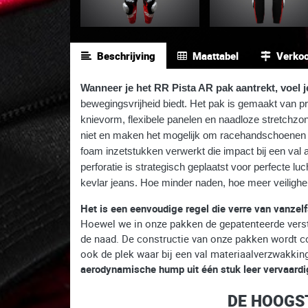
Beschrijving
Maattabel
Verko
Wanneer je het RR Pista AR pak aantrekt, voel je
bewegingsvrijheid biedt. Het pak is gemaakt van
knievorm, flexibele panelen en naadloze stretchzo
niet en maken het mogelijk om racehandschoenen t
foam inzetstukken verwerkt die impact bij een val
perforatie is strategisch geplaatst voor perfecte l
kevlar jeans.
Hoe minder naden, hoe meer veilighe
Het is een eenvoudige regel die verre van vanzelf
Hoewel we in onze pakken de gepatenteerde verste
de naad. De constructie van onze pakken wordt con
ook de plek waar bij een val materiaalverzwakking
aerodynamische hump uit één stuk leer vervaardi
DE HOOGST