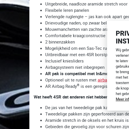
Uitgebreide, naadloze aramide stretch voor
Flexibele leren panelen
Verlengde ruglengte – jas kan ook apart g
Drievoudige naden, op zwaar belaste plaats
Mouwmanchetten van zachte aramide stret
PRI
Comfortabele kraagconstructie
INS
2 binnenzakken
Mogelijkheid om een Sas-Tec rugprotector 
Wij geb
Uitbreidbaar met een 4SR borstprotector va
verlene
Inclusief kniesliders
te laten
gebruike
Airbagsysteem niet inbegrepen
te breng
AR pak is compatibel met In&motion en Alp
met het 
Optioneel uit te rusten met
airbag datakabe
toestem
®
AR Airbag Ready
is een geregistreerd han
de kno
het geb
Wat heeft 4SR dat anderen niet hebben?
Meer in
De jas van het tweedelige pak kan worden b
Tweedelige pakken zijn geperforeerd aan de
Aramide stretch in de oksels en het kruis i
Gebieden die gevoelig zijn voor schuren zi