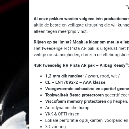
"
Al onze pakken worden volgens één productieno
altijd de beste en veiligste uitrusting die wij k
alleen tegen meerprijs vindt.
Rijden op de limiet? Maak je klaar om met je elleb
Het tweedelige RR Pista AR pak is uitgerust met 
veilige omstandigheden, dan zijn de elleboogslider
®
4SR tweedelig RR Pista AR pak – Airbag Ready
1,2 mm dik rundlee
r / zwart, rood, wit /
CE – EN17092-2 – AAA klasse
Voorgevormde schouders en sportief gesn
Topkwaliteit Betac protectoren
gecertificee
Viscofoam memory protectoren
op heupen, 
Aerodynamische hump
YKK & OPTI ritsen
Lokale perforatie op zijkanten, voorpand en 
3D voering