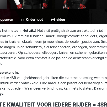
oppunten
Onderhoud
video
 het meteen. Het zit..!
Het sluit prettig strak aan en trekt toch niet i
 premium 1,2 mm dik rundleer. Dankzij voorgevormde schouders, e
nes in kruis en oksels neem je moeiteloos de ideale rijpositie aan
e dragen. In de schouders, sleutelbeenderen, ellebogen, onderarmen
 absorberen. Op schouders, ellebogen, knieën en schenen gebruiken w
uchtcirculatie. Voor extra comfort is de jas aan de achterkant verlen
id.
sprekend is.
rkte 4SR veiligheidsnaad gebruiken die extreme belasting weerstaa
tinu verder ontwikkeld. Elke naad is een potentieel belastingspunt.
 kan optreden. Waar geen verbinding is, kan niets loslaten.
Daarom i
gd.
E KWALITEIT VOOR IEDERE RIJDER = 4SR