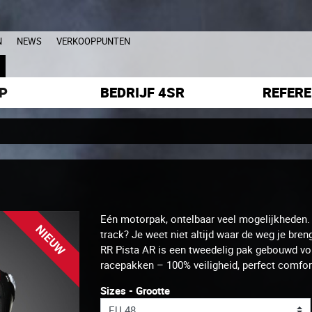
N
NEWS
VERKOOPPUNTEN
L
P
BEDRIJF 4SR
REFERE
Eén motorpak, ontelbaar veel mogelijkheden. St
NIEUW
track? Je weet niet altijd waar de weg je breng
RR Pista AR is een tweedelig pak gebouwd vol
racepakken – 100% veiligheid, perfect comfor
Sizes - Grootte