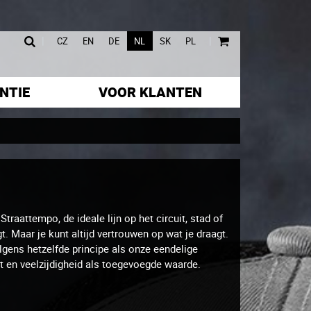
|
|
CZ
EN
DE
NL
SK
PL
NTIE
VOOR KLANTEN
raattempo, de ideale lijn op het circuit, stad of
t. Maar je kunt altijd vertrouwen op wat je draagt.
gens hetzelfde principe als onze eendelige
t en veelzijdigheid als toegevoegde waarde.