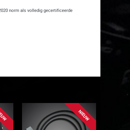
2020 norm als volledig gecertificeerde
EUW
NIEUW