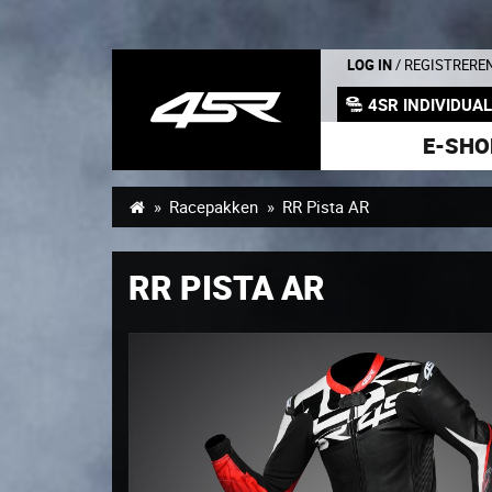
LOG IN
/ REGISTRERE
4SR INDIVIDUA
E-SHO
Racepakken
RR Pista AR
RR PISTA AR